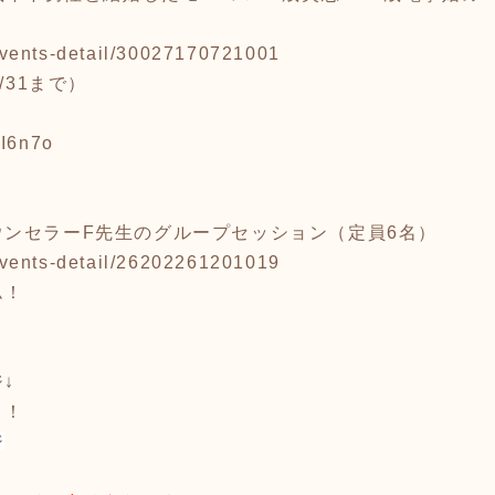
p/events-detail/30027170721001
/31まで）
5I6n7o
ウンセラーF先生のグループセッション（
定員6名）
vents-detail/26202261201019
ム！
↓
！！
ジ