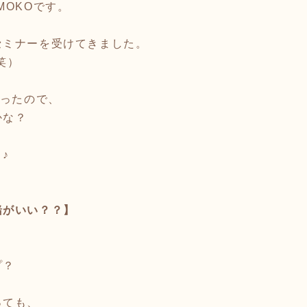
MOKOです。
セミナーを受けてきました。
笑）
なったので、
かな？
、
♪
緒がいい？？】
プ？
っても、