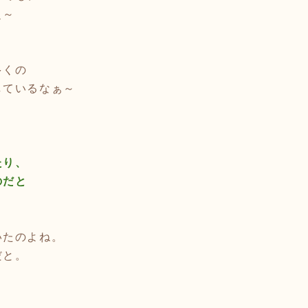
ぇ～
多くの
しているなぁ～
たり、
のだと
いたのよね。
だと。