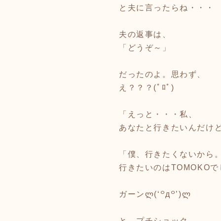
と夫に言ったらね・・・
夫の返事は、
「どうぞ～」
だったのよ。思わず、
え？？？
(ﾟﾛﾟ)
「えっと・・・私、
あなたと行きたいんだけ
「僕、行きたくないから
行きたいのはTOMOKO
ガーン
ლ(‘꒪д꒪’)ლ
と、プチショック。