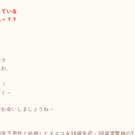
じている
ぁ～？？
ーク
たわ。
！！
なく～
でお会いしましょうね～
3歳年下男性と結婚したモエコ＆38歳失恋・38歳電撃婚の