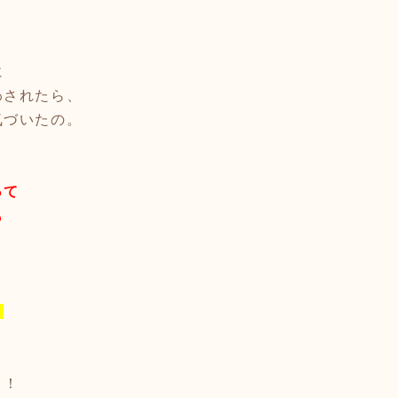
、
に
わされたら、
気づいたの。
って
も
。
、
！！