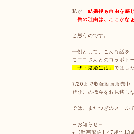
私が、
結婚後も自由を感
一番の理由は、ここかな
と思うのです。
一例として、こんな話を
モエコさんとのコラボト
「ザ・結婚生活」
ではし
7/20まで収録動画販売中
ぜひこの機会をお見逃し
では、またつぎのメール
～お知らせ～
●【動画配信】47歳で1