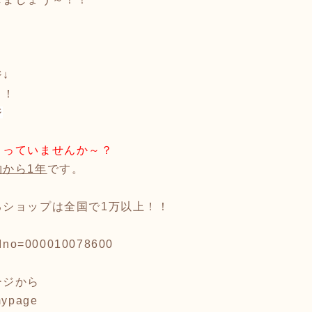
↓
！！
ジ
まっていませんか～？
から1年
です。
るショップは全国で1万以上！！
/?Ino=000010078600
ージから
/mypage