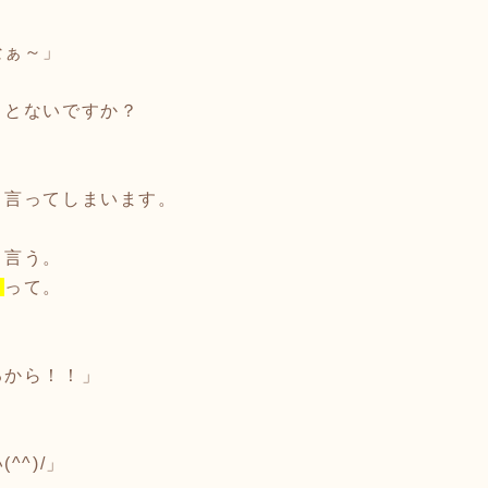
」
なぁ～」
ことないですか？
。
と言ってしまいます。
う言う。
」
って。
るから！！」
^^)/」