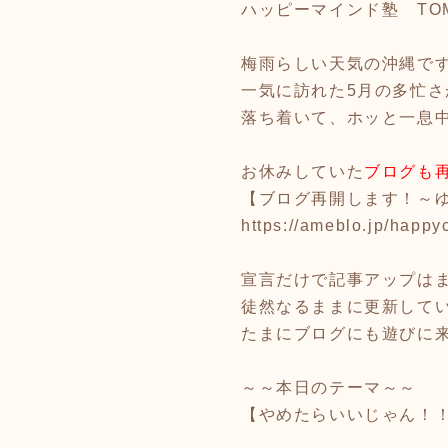
ハッピーマインド塾 TO
梅雨らしい天気の沖縄で
一気に訪れた5月の多忙さ
落ち着いて、ホッと一息
お休みしていた
ブログも
【ブログ再開します！～
https://ameblo.jp/happy
宣言だけで記事アップは
徒然なるままに更新して
たまにブログにも遊びに
～～本日のテーマ～～
【やめたらいいじゃん！