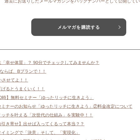
過去にお送りしたメールマガジンをバックナンバーとして公開してい
メルマガを購読する
は「幸せ体質」？ 90分でチェックしてみませんか？
メならば、Bプランで！！
いさせてよ！！
下げるとうまくいく！！
20時】無料セミナー「ゆったリッチに生きよう」
セミナーのお知らせ「ゆったリッチに生きよう」②料金改定について
リッチを叶える「次世代の仕組み」を実験中！！
の引き寄せ】出せば入ってくるって本当？？
タイミングで「決意」そして、「実現化」