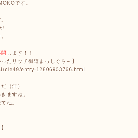
MOKOです。
す。
が
中。
再開
します！！
ゆったリッチ街道まっしぐら～】
circle49/entry-12806903766.html
まだ（汗）
いきますね。
来てね。
！】