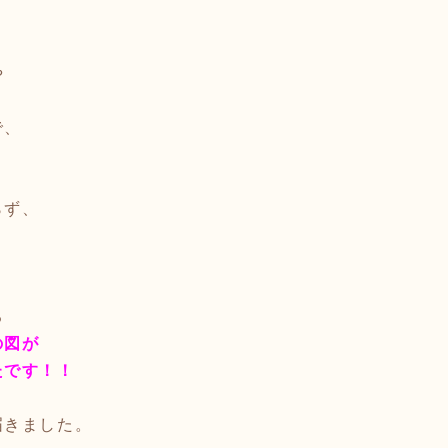
や
で、
らず、
。
る
の図が
たです！！
届きました。