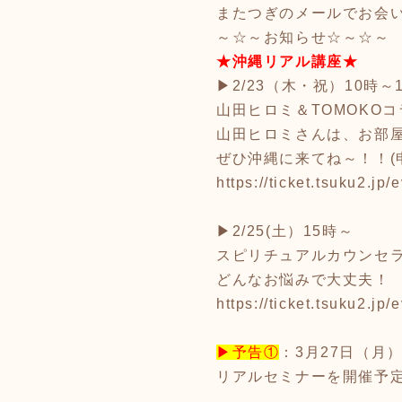
またつぎのメールでお会
～☆～お知らせ☆～☆～
★沖縄リアル講座★
▶2/23（木・祝）10時
山田ヒロミ＆TOMOKO
山田ヒロミさんは、お部
ぜひ沖縄に来てね～！！(
https://ticket.tsuku2.j
▶2/25(土）15時～
スピリチュアルカウンセラ
どんなお悩みで大丈夫！
https://ticket.tsuku2.j
▶予告①
：3月27日（月
リアルセミナーを開催予