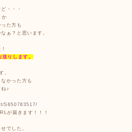
けど・・・
とか
かった方も
かなぁ？と思います。
た！
お送りします。
す。
きなかった方も
ね♪
ist/S650783517/
RLが届きます！！！
らせでした。