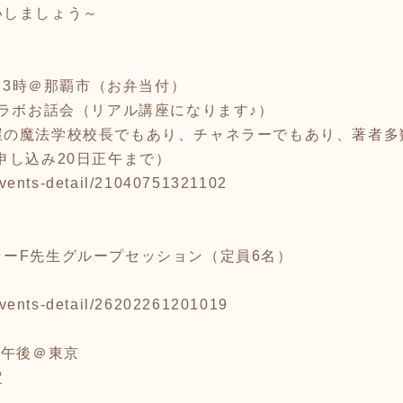
いしましょう～
～13時＠那覇市（お弁当付）
コラボお話会（リアル講座になります♪）
屋の魔法学校校長でもあり、チャネラーでもあり、著者多
申し込み20日正午まで）
p/events-detail/21040751321102
ーF先生グループセッション（定員6名）
p/events-detail/26202261201019
）午後＠東京
定