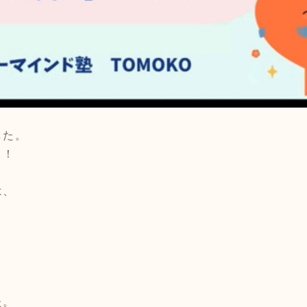
した。
！！
は、
た。