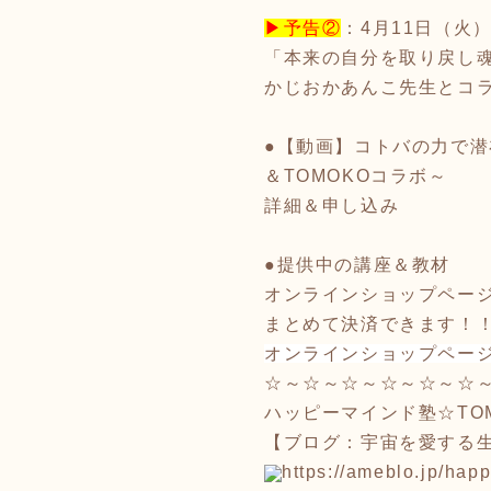
▶予告②
：4月11日（火）
「本来の自分を取り戻し魂
かじおかあんこ先生とコ
●【動画】コトバの力で潜
＆TOMOKOコラボ～
詳細＆申し込み
●提供中の講座＆教材
オンラインショップページ
まとめて決済できます！
オンラインショップペー
☆～☆～☆～☆～☆～☆
ハッピーマインド塾☆TO
【ブログ：宇宙を愛する
https://ameblo.jp/happ