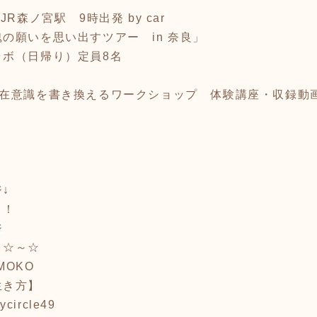
JR森ノ宮駅 9時出発 by car
の願いを思い出すツアー in 奈良」
ラボ（日帰り）定員8名
在意識を書き換えるワークショップ 体験講座・収録動画
↓
！！
ジ
～☆～☆
MOKO
生き方】
ycircle4
9