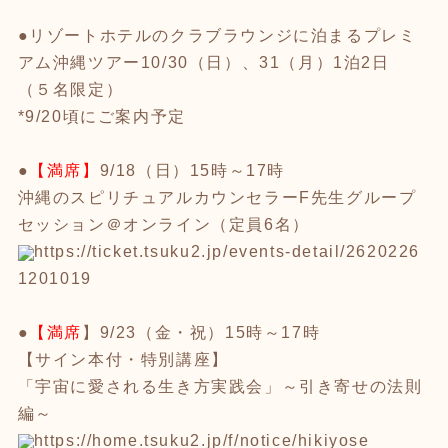
●リゾートホテルのクラブラウンジに泊まるプレミ
アム沖縄ツアー
10/30（日）、31（月）1泊2日
（５名限定）
*9/20頃にご案内予定
●
【満席】
9/18（日）15時～17時
沖縄のスピリチュアルカウンセラーF先生グループ
セッション＠オ
ンライン（定員6名）
https://ticket.tsuku2.jp/event
s-detail/2620226
1201019
●
【満席
】9/23（金・祝）15時～17時
【サイン本付・特別講座】
「宇宙に愛される生き方実践会」～引き寄せの法則
編～
https://home.tsuku2.jp/f/notic
e/hikiyose