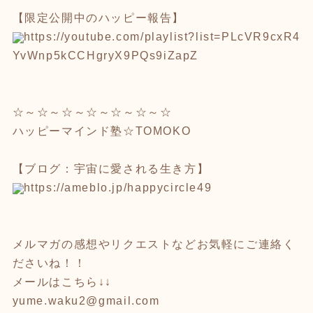
【限定公開中のハッピー報告】
https://youtube.com/playlist?l
ist=PLcVR9cxR4
YvWnp5kCCHgryX9P
Qs9iZapZ
☆～☆～☆～☆～☆～☆～☆
ハッピーマインド塾☆TOMOKO
【ブログ：宇宙に愛される生き方】
https://ameblo.jp/happycircle4
9
メルマガの感想やリクエストなどお気軽にご連絡く
ださいね！！
メールはこちら↓↓
yume.waku2@gmail.com