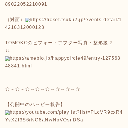
89022052210091
（対面）
https://ticket.tsuku2.jp/e
vents-detail/1
4210312000123
TOMOKOのビフォー・アフター写真・整形級？
↓↓
https://ameblo.jp/happycircle4
9/entry-127568
48841.html
☆～☆～☆～☆～☆～☆～☆～☆
【公開中のハッピー報告】
https://youtube.com/playlist?l
ist=PLcVR9cxR4
YvXZl3S6rNC8aNwN
pVOsnDSa