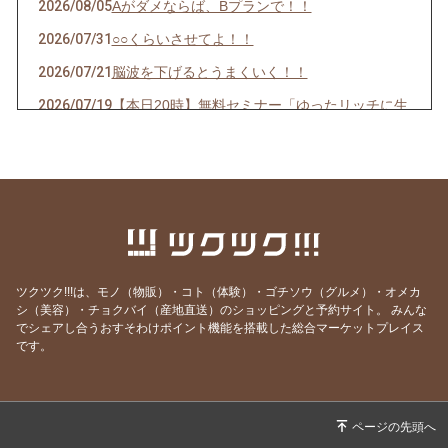
2026/08/05
Aがダメならば、Bプランで！！
2026/07/31
○○くらいさせてよ！！
2026/07/21
脳波を下げるとうまくいく！！
2026/07/19
【本日20時】無料セミナー「ゆったリッチに生
きよう」
2026/07/17
①無料セミナーのお知らせ「ゆったリッチに生
きよう」②料金改定について
2026/07/14
ゆったリッチを叶える「次世代の仕組み」を実
験中！！
2026/07/11
【お金の引き寄せ】出せば入ってくるって本
ツクツク!!!は、モノ（物販）・コト（体験）・ゴチソウ（グルメ）・オメカ
当？？
シ（美容）・チョクバイ（産地直送）のショッピングと予約サイト。
みんな
でシェアし合うおすそわけポイント機能を搭載した総合マーケットプレイス
2026/07/05
最高のタイミングで「決意」そして、「実現
です。
化」
2026/06/21
運命の出会い！モテ期到来！！をキャンサータ
ロットで紐解く♪
2026/06/19
お、恐るべし！キャンサータロット！！！ 6