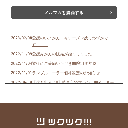
メルマガを購読する
2023/02/08
愛媛のいよかん 今シーズン残りわずかで
す！！！
2022/11/09
愛媛みかんの販売が始まりました！
2022/11/04
皆様にご愛顧いただき開院11周年🌻
2022/11/01
ランブルローラー価格改定のお知らせ
2022/06/19
【僕も出るよ‼️】岐阜市でマルシェ開催しまー
す！
2022/02/03
当選のご確認を！
2022/01/30
当選者発表！！！
2022/01/29
明日18時発表です！！！
2022/01/27
甘平（かんぺい）知ってますか？