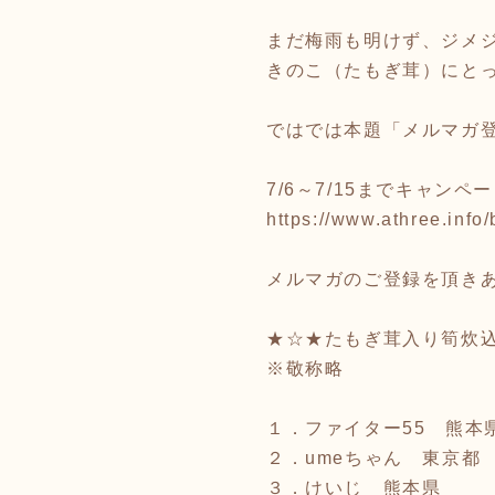
まだ梅雨も明けず、ジメ
きのこ（たもぎ茸）にと
ではでは本題「メルマガ
7/6～7/15までキャン
https://www.athree.info
メルマガのご登録を頂き
★☆★たもぎ茸入り筍炊
※敬称略
１．ファイター55 熊本
２．umeちゃん 東京都
３．けいじ 熊本県