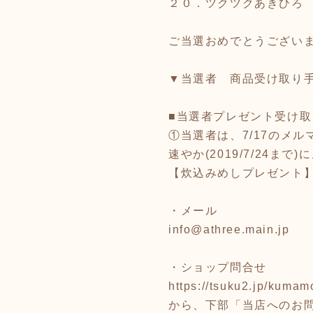
２０．ツクツクあきひろ
ご当選おめでとうござい
▼当選者 商品受け取り
■当選者プレゼント受け取
①当選者は、7/17のメ
速やか(2019/7/24
【炊込みめしプレゼント
・メール
info@athree.main.jp
・ショップ問合せ
https://tsuku2.jp/kuma
から、下部「当店へのお