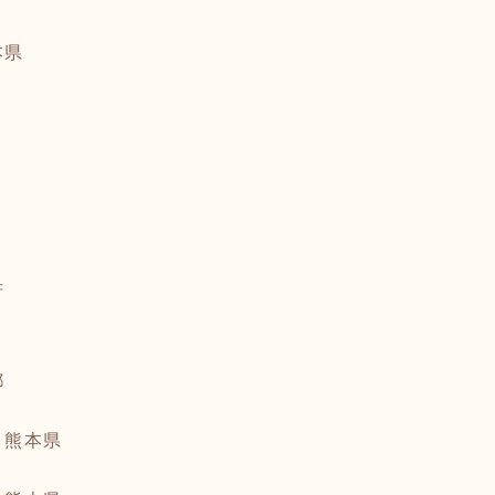
本県
府
都
 熊本県