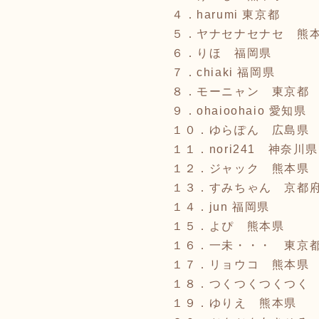
４．harumi 東京都
５．ヤナセナセナセ 熊
６．りほ 福岡県
７．chiaki 福岡県
８．モーニャン 東京都
９．ohaioohaio 愛知県
１０．ゆらぽん 広島県
１１．nori241 神奈川県
１２．ジャック 熊本県
１３．すみちゃん 京都
１４．jun 福岡県
１５．よぴ 熊本県
１６．一未・・・ 東京
１７．リョウコ 熊本県
１８．つくつくつくつく
１９．ゆりえ 熊本県