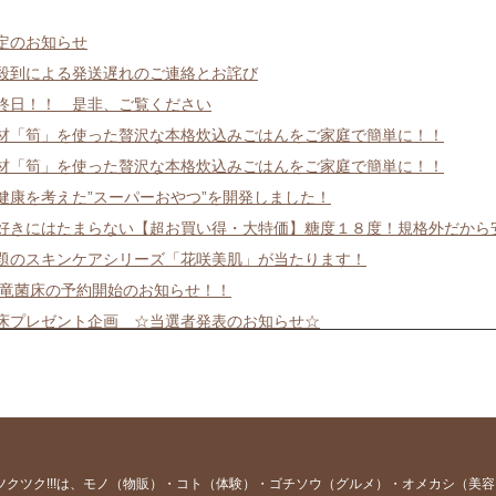
定のお知らせ
殺到による発送遅れのご連絡とお詫び
終日！！ 是非、ご覧ください
材「筍」を使った贅沢な本格炊込みごはんをご家庭で簡単に！！
材「筍」を使った贅沢な本格炊込みごはんをご家庭で簡単に！！
健康を考えた”スーパーおやつ”を開発しました！
好きにはたまらない【超お買い得・大特価】糖度１８度！規格外だから
題のスキンケアシリーズ「花咲美肌」が当たります！
大竜菌床の予約開始のお知らせ！！
床プレゼント企画 ☆当選者発表のお知らせ☆
ンサーに習える！？ 話し方とオンライン画面での映り方レッスン
見！！！ためしてガッテン！！！『NHKスタッフを虜にしたキノコ』ぜ
！ 熱い！！ 夏を乗り越えましょう！！！
アナウンサーに学ぶ画面映えメイク口座〜♪
○ダケ」をご存知ですか？
ツクツク!!!は、モノ（物販）・コト（体験）・ゴチソウ（グルメ）・オメカシ（美