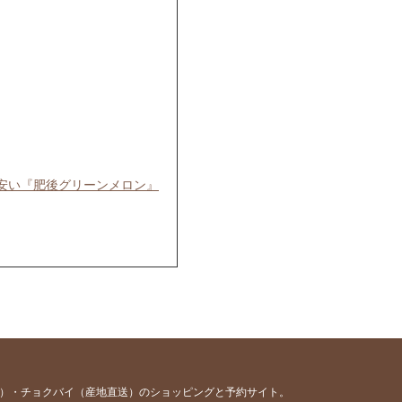
安い『肥後グリーンメロン』
ひご覧くださいませ♪
容）・チョクバイ（産地直送）のショッピングと予約サイト。