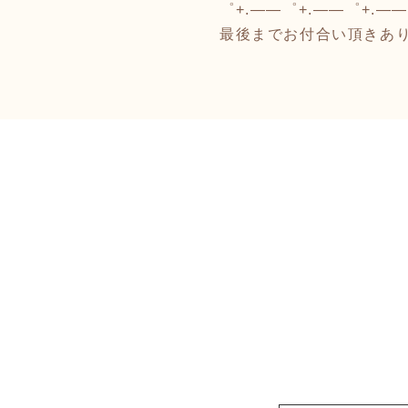
゜+.――゜+.――゜+.―
最後までお付合い頂きあ