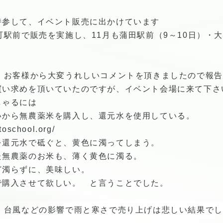
持参して、イベント販売に出かけています
駅前で販売を実施し、11月も蒲田駅前（9～10日）・大井
、お客様から大変うれしいコメントを頂きましたので報告
買い求めを頂いていたのですが、イベント会場に来て下さ
ゃるには
いから無農薬米を購入し、還元水を使用している。
ltoschool.org/
を還元水で砥ぐと、黄色に濁ってしまう。
た無農薬のお米も、薄く黄色に濁る。
ど濁らずに、美味しい。
で購入させて欲しい。 と言うことでした。
、台風などの影響で雨と寒さで売り上げは悲しい結果でし