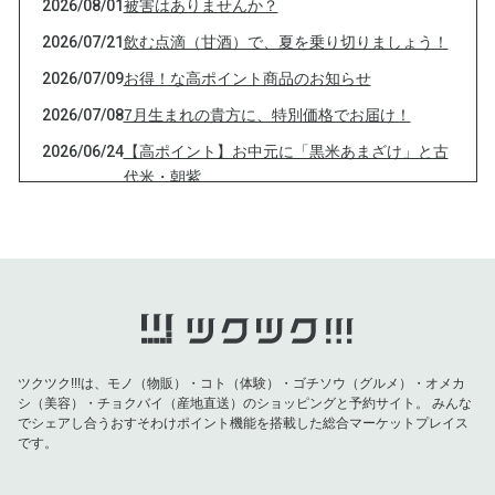
2026/08/01
被害はありませんか？
2026/07/21
飲む点滴（甘酒）で、夏を乗り切りましょう！
2026/07/09
お得！な高ポイント商品のお知らせ
2026/07/08
7月生まれの貴方に、特別価格でお届け！
2026/06/24
【高ポイント】お中元に「黒米あまざけ」と古
代米・朝紫
2026/06/10
古代米・朝紫、黒米あまざけを高ポイントでお
届け！
2026/06/04
法人設立キャンペーンのお知らせ
2026/05/25
お得な商品のご紹介
2026/03/29
マルシェお休みのため、お詫びの特別価格でお
届け
ツクツク!!!は、モノ（物販）・コト（体験）・ゴチソウ（グルメ）・オメカ
シ（美容）・チョクバイ（産地直送）のショッピングと予約サイト。
みんな
2026/03/18
サイトを 改修中
でシェアし合うおすそわけポイント機能を搭載した総合マーケットプレイス
です。
2026/03/05
10年連続「残留農薬検出せず」の棚田米をお届
け