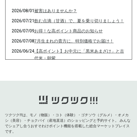
2026/08/01
被害はありませんか？
2026/07/21
飲む点滴（甘酒）で、夏を乗り切りましょう！
2026/07/09
お得！な高ポイント商品のお知らせ
2026/07/08
7月生まれの貴方に、特別価格でお届け！
2026/06/24
【高ポイント】お中元に「黒米あまざけ」と古
代米・朝紫
2026/06/10
古代米・朝紫、黒米あまざけを高ポイントでお
届け！
2026/06/04
法人設立キャンペーンのお知らせ
2026/05/25
お得な商品のご紹介
2026/03/29
マルシェお休みのため、お詫びの特別価格でお
届け
ツクツク!!!は、モノ（物販）・コト（体験）・ゴチソウ（グルメ）・オメカ
シ（美容）・チョクバイ（産地直送）のショッピングと予約サイト。
みんな
2026/03/18
サイトを 改修中
でシェアし合うおすそわけポイント機能を搭載した総合マーケットプレイス
です。
2026/03/05
10年連続「残留農薬検出せず」の棚田米をお届