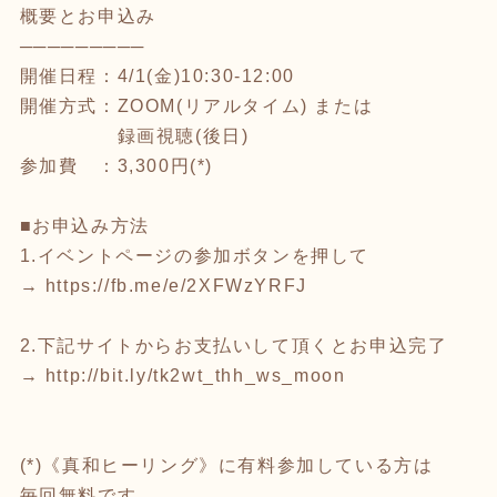
概要とお申込み
─────────
開催日程：4/1(金)10:30-12:00
開催方式：ZOOM(リアルタイム) または
録画視聴(後日)
参加費 ：3,300円(*)
⁡
■お申込み方法
1.イベントページの参加ボタンを押して
→
https://fb.me/e/2XFWzYRFJ
⁡
2.下記サイトからお支払いして頂くとお申込完了
→
http://bit.ly/tk2wt_thh_ws_moon
⁡
(*)《真和ヒーリング》に有料参加している方は
毎回無料です