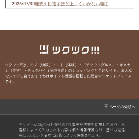
2026/07/30
理想を目指すほど上手くいかない理由
2026/07/29
最も楽に、しかも確実に人生を好転させる方法
2026/07/25
ヒーリングが効く人、 現実を変えた人の共通点
とは？
2026/07/20
ごめんなさい！WSの申込みが出来なくなって
ました💦
2026/07/19
本当に全ては自分だった…！これが分かれば何
ツクツク!!!は、モノ（物販）・コト（体験）・ゴチソウ（グルメ）・オメカ
も怖くなくなります
シ（美容）・チョクバイ（産地直送）のショッピングと予約サイト。
みんな
でシェアし合うおすそわけポイント機能を搭載した総合マーケットプレイス
2026/07/13
世界を照らす《灯火》は私自身だった
です。
2026/07/12
あの人を「酷い人」にしていたのは、私だった
2026/07/05
とことん自分と向き合うと人生はここまで変わ
る
2026/06/30
自分のことが一番わからない
当サイトはDigiCert社発行のSSL電子証明書を使用しており、お
2026/06/29
そりゃ売れないわけだ(苦笑)
客様によって入力される内容は個人情報保護方針に基づき送信
時にSSLという暗号化技術によって保護されます。
2026/06/21
「欲しい」を手放せば、願いは叶う