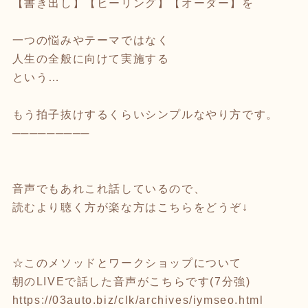
【書き出し】【ヒーリング】【オーダー】を
⁡
一つの悩みやテーマではなく
人生の全般に向けて実施する
という…
⁡
もう拍子抜けするくらいシンプルなやり方です。
─────────
音声でもあれこれ話しているので、
読むより聴く方が楽な方はこちらをどうぞ↓
☆このメソッドとワークショップについて
朝のLIVEで話した音声がこちらです(7分強)
https://03auto.biz/clk/archives/iymseo.html