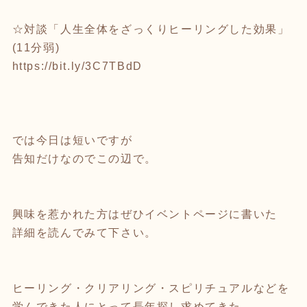
⁡
☆対談「人生全体をざっくりヒーリングした効果」
(11分弱)
https://bit.ly/3C7TBdD
では今日は短いですが
告知だけなのでこの辺で。
興味を惹かれた方はぜひイベントページに書いた
詳細を読んでみて下さい。
ヒーリング・クリアリング・スピリチュアルなどを
学んできた人にとって長年探し求めてきた