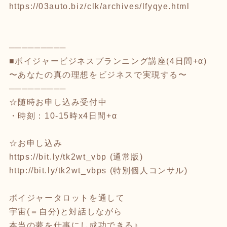
https://03auto.biz/clk/archives/lfyqye.html
⁡
─────────
■ボイジャービジネスプランニング講座(4日間+α)
〜あなたの真の理想をビジネスで実現する〜
─────────
☆随時お申し込み受付中
・時刻：10-15時x4日間+α
⁡
☆お申し込み
https://bit.ly/tk2wt_vbp
(通常版)
http://bit.ly/tk2wt_vbps
(特別個人コンサル)
⁡
ボイジャータロットを通して
宇宙(＝自分)と対話しながら
本当の夢を仕事にし成功できる♪