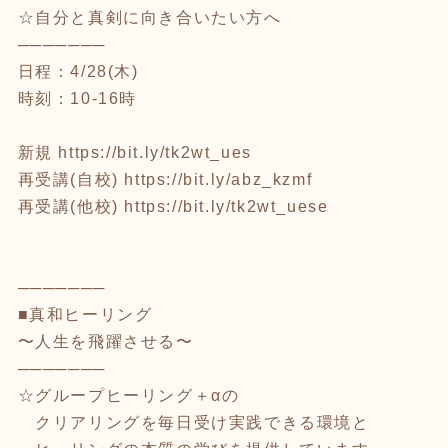
☆自分と真剣に向き合いたい方へ
───────
日程：4/28(木)
時刻：10-16時
⁡
新規
https://bit.ly/tk2wt_ues
再受講(自校)
https://bit.ly/abz_kzmf
再受講(他校)
https://bit.ly/tk2wt_uese
⁡
⁡
───────
■真和ヒーリング
〜人生を飛躍させる〜
───────
☆グループヒーリング＋αの
クリアリングを毎日受け実践できる環境と