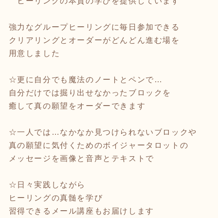
ヒーリングの本質の学びを提供しています
⁡
強力なグループヒーリングに毎日参加できる
クリアリングとオーダーがどんどん進む場を
用意しました
⁡
☆更に自分でも魔法のノートとペンで…
自分だけでは掘り出せなかったブロックを
癒して真の願望をオーダーできます
☆一人では…なかなか見つけられないブロックや
真の願望に気付くためのボイジャータロットの
メッセージを画像と音声とテキストで
☆日々実践しながら
ヒーリングの真髄を学び
習得できるメール講座もお届けします