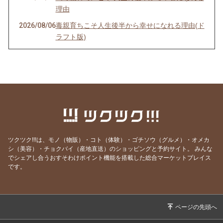
理由
2026/08/06
毒親育ちこそ人生後半から幸せになれる理由(ド
ラフト版)
2026/08/04
インナーチャイルドの声を聴くのは難しい？
2026/07/30
理想を目指すほど上手くいかない理由
2026/07/29
最も楽に、しかも確実に人生を好転させる方法
2026/07/25
ヒーリングが効く人、 現実を変えた人の共通点
とは？
2026/07/20
ごめんなさい！WSの申込みが出来なくなって
ツクツク!!!は、モノ（物販）・コト（体験）・ゴチソウ（グルメ）・オメカ
ました💦
シ（美容）・チョクバイ（産地直送）のショッピングと予約サイト。
みんな
でシェアし合うおすそわけポイント機能を搭載した総合マーケットプレイス
2026/07/19
本当に全ては自分だった…！これが分かれば何
です。
も怖くなくなります
2026/07/13
世界を照らす《灯火》は私自身だった
2026/07/12
あの人を「酷い人」にしていたのは、私だった
2026/07/05
とことん自分と向き合うと人生はここまで変わ