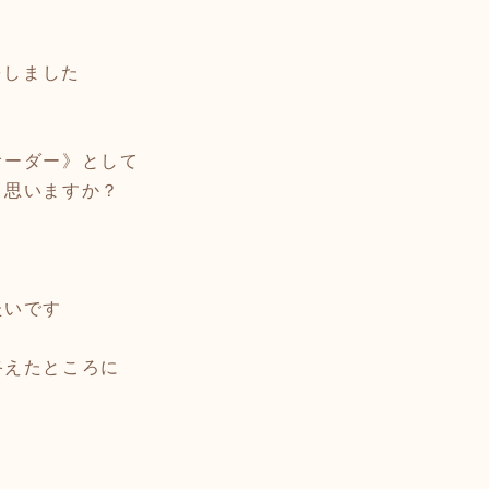
をしました
オーダー》として
と思いますか？
たいです
えたところに
、