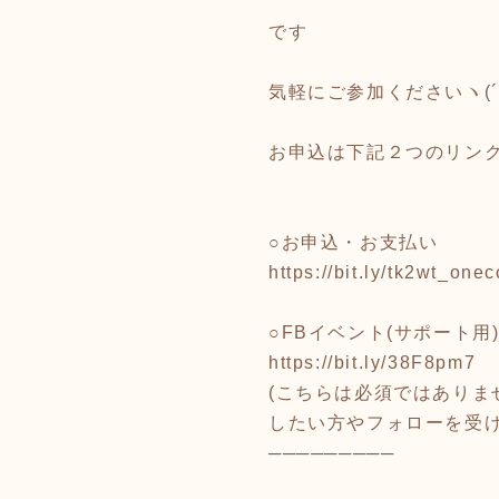
です
気軽にご参加くださいヽ(´
お申込は下記２つのリン
○お申込・お支払い
https://bit.ly/tk2wt_onec
○FBイベント(サポート用
https://bit.ly/38F8pm7
(こちらは必須ではありま
したい方やフォローを受
─────────