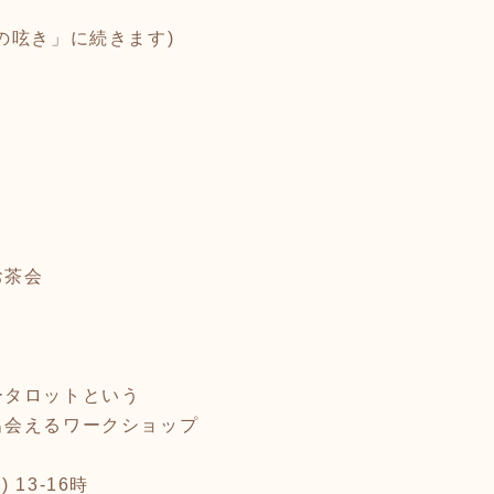
の呟き」に続きます)
お茶会
ータロットという
出会えるワークショップ
木) 13-16時