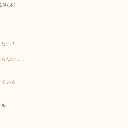
1/4(木)
したい！
からない…
っている
サル