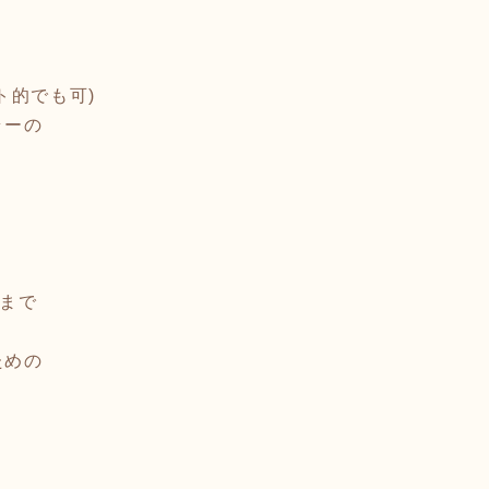
ト的でも可)
ラーの
時まで
ための