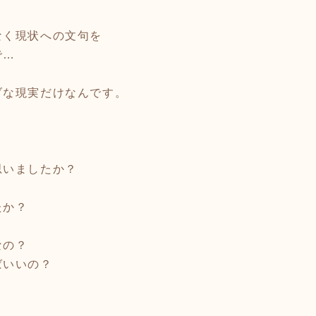
なく現状への文句を
で…
ブな現実だけなんです。
思いましたか？
たか？
なの？
ばいいの？