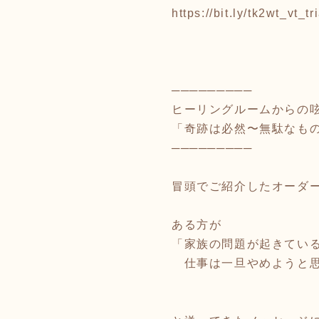
https://bit.ly/tk2wt_vt_tr
─────────
ヒーリングルームからの
「奇跡は必然〜無駄なも
─────────
冒頭でご紹介したオーダ
ある方が
「家族の問題が起きてい
仕事は一旦やめようと思