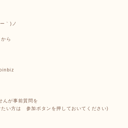
ー｀)ノ
クから
oinbiz
)
せんが事前質問を
けたい方は 参加ボタンを押しておいてください)