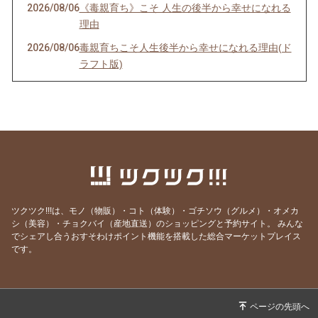
2026/08/06
《毒親育ち》こそ 人生の後半から幸せになれる
理由
2026/08/06
毒親育ちこそ人生後半から幸せになれる理由(ド
ラフト版)
2026/08/04
インナーチャイルドの声を聴くのは難しい？
2026/07/30
理想を目指すほど上手くいかない理由
2026/07/29
最も楽に、しかも確実に人生を好転させる方法
2026/07/25
ヒーリングが効く人、 現実を変えた人の共通点
とは？
2026/07/20
ごめんなさい！WSの申込みが出来なくなって
ツクツク!!!は、モノ（物販）・コト（体験）・ゴチソウ（グルメ）・オメカ
ました💦
シ（美容）・チョクバイ（産地直送）のショッピングと予約サイト。
みんな
でシェアし合うおすそわけポイント機能を搭載した総合マーケットプレイス
2026/07/19
本当に全ては自分だった…！これが分かれば何
です。
も怖くなくなります
2026/07/13
世界を照らす《灯火》は私自身だった
2026/07/12
あの人を「酷い人」にしていたのは、私だった