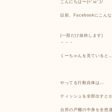
こんにちは〜(=ﾟωﾟ)ﾉ
以前、Facebookに
(一部だけ抜粋します)
－－－
くーちゃんを見ていると…
やってる行動自体は…
ティッシュを全部出すと
台所の戸棚の中身を全然