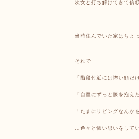
次女と打ち解けてきて信
当時住んでいた家はちょ
それで
「階段付近には怖い顔だ
「自室にずっと膝を抱え
「たまにリビングなんか
…色々と怖い思いをして