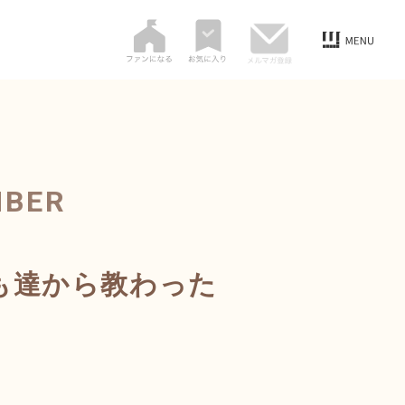
MBER
も達から教わった