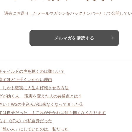
過去にお送りしたメールマガジンをバックナンバーとして公開してい
メルマガを購読する
チャイルドの声を聴くのは難しい？
指すほど上手くいかない理由
、しかも確実に人生を好転させる方法
グが効く人、 現実を変えた人の共通点とは？
さい！WSの申込みが出来なくなってました💦
ては自分だった…！これが分かれば何も怖くなくなります
らす《灯火》は私自身だった
「酷い人」にしていたのは、私だった