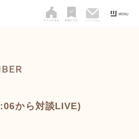
MBER
6から対談LIVE)