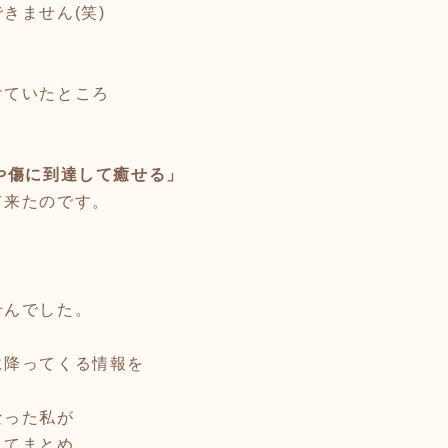
きません(笑)
けていたところ
や傷に到達して癒せる」
て来たのです。
せんでした。
に降ってくる情報を
なった私が
してまとめ