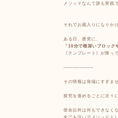
メソッドなんて誰も実践で
それでお蔵入りになりか
ある日、唐突に、
「10分で根深いブロック
《テンプレート》が降っ
─────────
その情報は発端にすぎま
探究を進めるごとに次々
使命以外は何もできなく
全てを注いでメソッドと