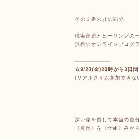
その１番の肝の部分、
現実創造とヒーリングの
無料のオンラインプログ
─────────
☆9/20(金)20時から3
(リアルタイム参加できな
深い傷を癒して本当の自
《真髄》を《仕組》みか