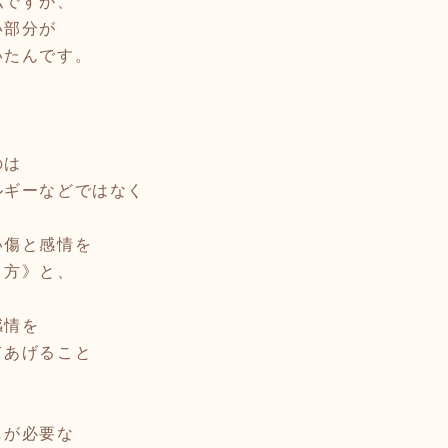
私ですが、
い部分が
いたんです。
のは
ルギーなどではなく
い傷と感情を
り方》と、
感情を
てあげること
しが必要な