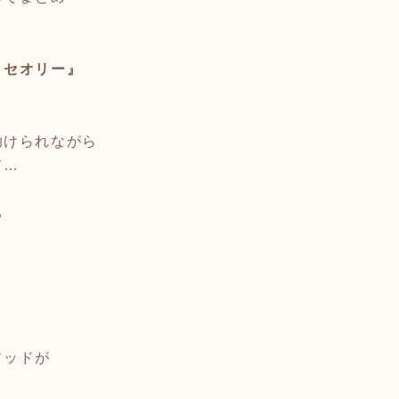
・セオリー』
助けられながら
て…
る
ソッドが