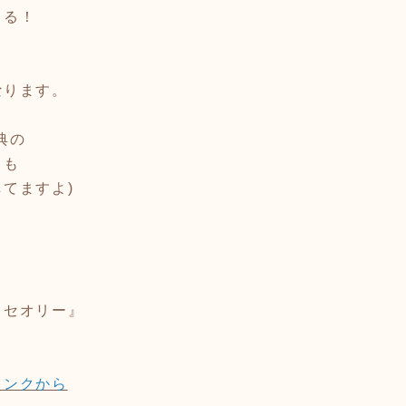
きる！
なります。
典の
》も
てますよ)
・セオリー』
リンクから