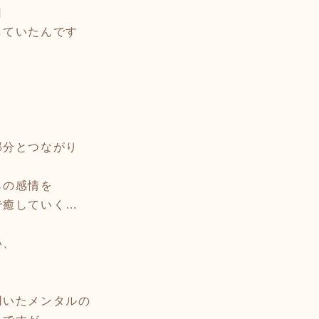
日
していたんです
部分とつながり
らの感情を
で癒していく…
い、
。
用いたメンタルの