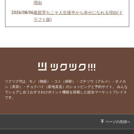
理由
2026/08/06
毒親育ちこそ人生後半から幸せになれる理由(ド
ラフト版)
2026/08/04
インナーチャイルドの声を聴くのは難しい？
2026/07/30
理想を目指すほど上手くいかない理由
2026/07/29
最も楽に、しかも確実に人生を好転させる方法
2026/07/25
ヒーリングが効く人、 現実を変えた人の共通点
とは？
2026/07/20
ごめんなさい！WSの申込みが出来なくなって
ツクツク!!!は、モノ（物販）・コト（体験）・ゴチソウ（グルメ）・オメカ
ました💦
シ（美容）・チョクバイ（産地直送）のショッピングと予約サイト。
みんな
でシェアし合うおすそわけポイント機能を搭載した総合マーケットプレイス
2026/07/19
本当に全ては自分だった…！これが分かれば何
です。
も怖くなくなります
2026/07/13
世界を照らす《灯火》は私自身だった
2026/07/12
あの人を「酷い人」にしていたのは、私だった
2026/07/05
とことん自分と向き合うと人生はここまで変わ