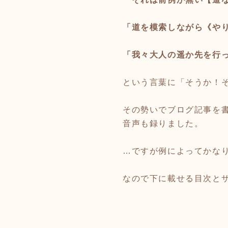
⁡
「道を模索しながら《や
⁡
「我々大人の遥か先を行
⁡
という言葉に「そうか！
その勢いでブログ記事を
音声も録りました。
⁡
…ですが例によってかなり
なので下に載せる目次とザ
⁡