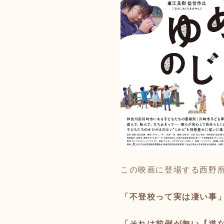
この映画に登場する西野
⁡
「不登校って実は凄い事
⁡
「それは前例が無い【道