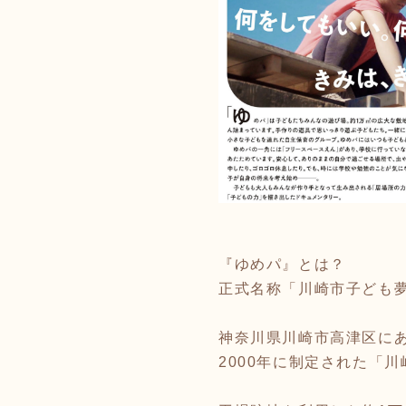
『ゆめパ』とは？
正式名称「川崎市子ども
⁡
神奈川県川崎市高津区に
2000年に制定された「
⁡