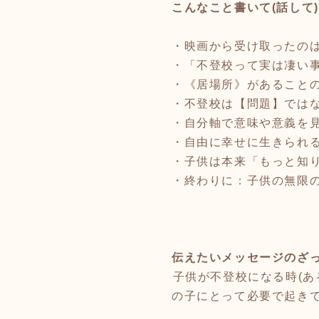
こんなこと書いて(話して)
⁡
・映画から受け取ったの
・「不登校って実は凄い
・《居場所》があること
・不登校は【問題】では
・自分軸で意味や意義を
・自由に幸せに生きられ
・子供は本来「もっと知
・終わりに：子供の無限
⁡
伝えたいメッセージのざ
⁡子供が不登校になる時(
の子にとって必要で起き