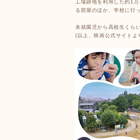
工場跡地を利用した約1
る部屋のほか、学校に行
⁡
未就園児から高校生くらい
(以上、映画公式サイトよ
⁡