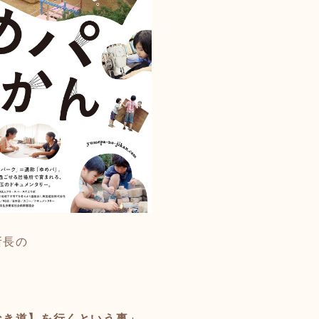
⁡
所長の
」
なき道】を行くという事」