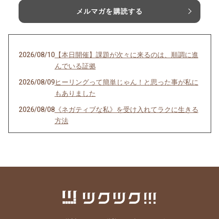
メルマガを購読する
2026/08/10
【本日開催】課題が次々に来るのは、順調に進
んでいる証拠
2026/08/09
ヒーリングって簡単じゃん！と思った事が私に
もありました
2026/08/08
《ネガティブな私》を受け入れてラクに生きる
方法
2026/08/06
《毒親育ち》こそ 人生の後半から幸せになれる
理由
2026/08/04
インナーチャイルドの声を聴くのは難しい？
2026/07/30
理想を目指すほど上手くいかない理由
2026/07/29
最も楽に、しかも確実に人生を好転させる方法
2026/07/25
ヒーリングが効く人、 現実を変えた人の共通点