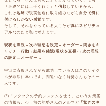
なぜなら「そんなもんだ」と分かっていて、でも
「最終的には上手く行く」と
信頼
しているから。
これは
地球で
現実創造に取り組みながら
自分で身に
付けるしかない感覚
です。
そして、それをやっている人こそが
真にスピリチュ
アル
なのだと私は考えます。
現状を直視→次の理想を設定→オーダー→閃きをキ
ャッチ→行動→結果を確認(現状を直視)→次の理想
の設定→オーダー…
宇宙に応援されながら成功している人はこのサイク
ルが非常に早いです。間違いなく能勢さんもその一
人です。
(*)「ツクツクの予約システムを使う」という対策案
の情報も、少し前の能勢さんのメルマガ
「驚きのキ