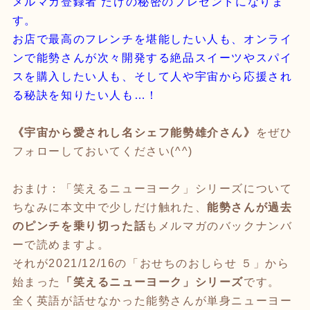
メルマガ登録者 だけの秘密のプレゼントになりま
す。
お店で最高のフレンチを堪能したい人も、オンライ
ンで能勢さんが次々開発する絶品スイーツやスパイ
スを購入したい人も、そして人や宇宙から応援され
る秘訣を知りたい人も…！
《宇宙から愛されし名シェフ能勢雄介さん》
をぜひ
フォローしておいてください(^^)
おまけ：「笑えるニューヨーク」シリーズについて
ちなみに本文中で少しだけ触れた、
能勢さんが過去
のピンチを乗り切った話
も
メルマガのバックナンバ
ー
で読めますよ。
それが2021/12/16の
「おせちのおしらせ ５」
から
始まった
「笑えるニューヨーク」シリーズ
です。
全く英語が話せなかった能勢さんが単身ニューヨー