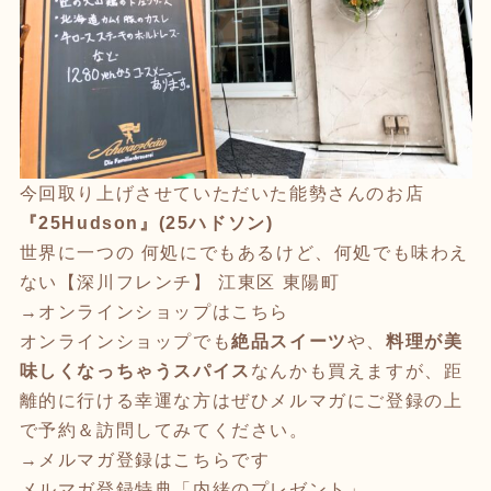
今回取り上げさせていただいた能勢さんのお店
『25Hudson』(25ハドソン)
世界に一つの 何処にでもあるけど、何処でも味わえ
ない【深川フレンチ】 江東区 東陽町
→オンラインショップはこちら
オンラインショップでも
絶品スイーツ
や、
料理が美
味しくなっちゃうスパイス
なんかも買えますが、距
離的に行ける幸運な方はぜひメルマガにご登録の上
で予約＆訪問してみてください。
→メルマガ登録はこちらです
メルマガ登録特典「内緒のプレゼント」