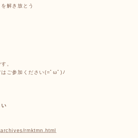
》を解き放とう
です。
ご参加ください(=ﾟωﾟ)ﾉ
さい
k/archives/rmktmn.html