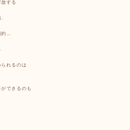
解放する
枷、
、
制約…
る
められるのは
事ができるのも