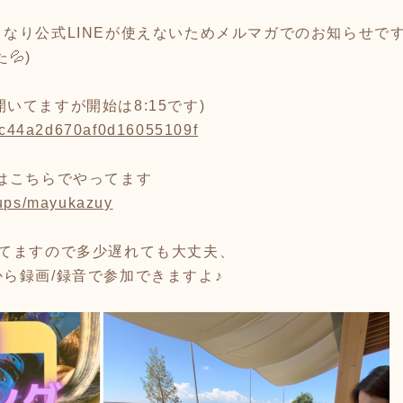
なり公式LINEが使えないためメルマガでのお知らせで
💦)
もう開いてますが開始は8:15です)
/64c44a2d670af0d16055109f
はこちらでやってます
oups/mayukazuy
してますので多少遅れても大丈夫、
ら録画/録音で参加できますよ♪