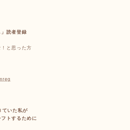
し」読者登録
な！と思った方
mmreg
きていた私が
シフトするために