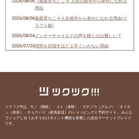
2026/08/06
《毒親育ち》こそ 人生の後半から幸せになれる
理由
2026/08/06
毒親育ちこそ人生後半から幸せになれる理由(ド
ラフト版)
2026/08/04
インナーチャイルドの声を聴くのは難しい？
2026/07/30
理想を目指すほど上手くいかない理由
2026/07/29
最も楽に、しかも確実に人生を好転させる方法
2026/07/25
ヒーリングが効く人、 現実を変えた人の共通点
とは？
2026/07/20
ごめんなさい！WSの申込みが出来なくなって
ました💦
2026/07/19
本当に全ては自分だった…！これが分かれば何
ツクツク!!!は、モノ（物販）・コト（体験）・ゴチソウ（グルメ）・オメカ
も怖くなくなります
シ（美容）・チョクバイ（産地直送）のショッピングと予約サイト。
みんな
でシェアし合うおすそわけポイント機能を搭載した総合マーケットプレイス
2026/07/13
世界を照らす《灯火》は私自身だった
です。
2026/07/12
あの人を「酷い人」にしていたのは、私だった
2026/07/05
とことん自分と向き合うと人生はここまで変わ