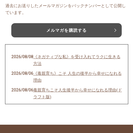
過去にお送りしたメールマガジンをバックナンバーとして公開し
ています。
メルマガを購読する
2026/08/08
《ネガティブな私》を受け入れてラクに生きる
方法
2026/08/06
《毒親育ち》こそ 人生の後半から幸せになれる
理由
2026/08/06
毒親育ちこそ人生後半から幸せになれる理由(ド
ラフト版)
2026/08/04
インナーチャイルドの声を聴くのは難しい？
2026/07/30
理想を目指すほど上手くいかない理由
2026/07/29
最も楽に、しかも確実に人生を好転させる方法