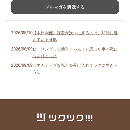
メルマガを購読する
2026/08/10
【本日開催】課題が次々に来るのは、順調に進
んでいる証拠
2026/08/09
ヒーリングって簡単じゃん！と思った事が私に
もありました
2026/08/08
《ネガティブな私》を受け入れてラクに生きる
方法
2026/08/06
《毒親育ち》こそ 人生の後半から幸せになれる
理由
2026/08/04
インナーチャイルドの声を聴くのは難しい？
2026/07/30
理想を目指すほど上手くいかない理由
2026/07/29
最も楽に、しかも確実に人生を好転させる方法
2026/07/25
ヒーリングが効く人、 現実を変えた人の共通点