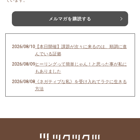
メルマガを購読する
2026/08/10
【本日開催】課題が次々に来るのは、順調に進
んでいる証拠
2026/08/09
ヒーリングって簡単じゃん！と思った事が私に
もありました
2026/08/08
《ネガティブな私》を受け入れてラクに生きる
方法
2026/08/06
《毒親育ち》こそ 人生の後半から幸せになれる
理由
2026/08/04
インナーチャイルドの声を聴くのは難しい？
2026/07/30
理想を目指すほど上手くいかない理由
2026/07/29
最も楽に、しかも確実に人生を好転させる方法