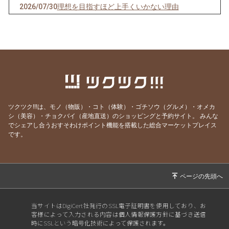
2026/07/30
理想を目指すほど上手くいかない理由
2026/07/29
最も楽に、しかも確実に人生を好転させる方法
2026/07/25
ヒーリングが効く人、 現実を変えた人の共通点
とは？
2026/07/20
ごめんなさい！WSの申込みが出来なくなって
ました💦
2026/07/19
本当に全ては自分だった…！これが分かれば何
ツクツク!!!は、モノ（物販）・コト（体験）・ゴチソウ（グルメ）・オメカ
も怖くなくなります
シ（美容）・チョクバイ（産地直送）のショッピングと予約サイト。
みんな
でシェアし合うおすそわけポイント機能を搭載した総合マーケットプレイス
2026/07/13
世界を照らす《灯火》は私自身だった
です。
2026/07/12
あの人を「酷い人」にしていたのは、私だった
2026/07/05
とことん自分と向き合うと人生はここまで変わ
る
2026/06/30
自分のことが一番わからない
当サイトはDigiCert社発行のSSL電子証明書を使用しており、お
2026/06/29
そりゃ売れないわけだ(苦笑)
客様によって入力される内容は個人情報保護方針に基づき送信
時にSSLという暗号化技術によって保護されます。
2026/06/21
「欲しい」を手放せば、願いは叶う