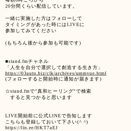
20
分間くらい配信しています。
一緒に実施した方はフォローして
タイミングがあった時には
LIVE
に
参加してみてください
(
もちろん後から参加も可能です
)
■stand.fm
チャネル
「人生を自分で選択して創造する生き方」
https://03auto.biz/clk/archives/ummvue.html
(
フォローすると開始時に通知が届きます
)
☆stand.fm
で
"
真和ヒーリング
"
で検索
すると見つかると思います
LIVE
開始前に公式
LINE
で告知します
こちらも登録しておいて下さい
(^ ^)
https://lin.ee/HKT7aEJ