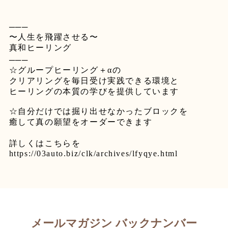
───
〜人生を飛躍させる〜
真和ヒーリング
───
☆
グループヒーリング＋
α
の
クリアリングを毎日受け実践できる環境と
ヒーリングの本質の学びを提供しています
⁡
☆
自分だけでは掘り出せなかったブロックを
癒して真の願望をオーダーできます
詳しくはこちらを
https://03auto.biz/clk/archives/lfyqye.html
メールマガジン バックナンバー