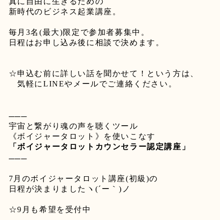
真に自由に生きるための
新時代のビジネス起業講座。
毎月
3
名
(
最大
)
限定で参加者募集中。
日程はお申し込み後に相談で決めます。
☆
申込む前に詳しい話を聞かせて！という方は、
気軽に
LINE
やメールでご連絡ください。
───
宇宙と繋がり魂の声を聴くツール
《ボイジャータロット》を使いこなす
「ボイジャータロットカウンセラー認定講座」
───
7
月のボイジャータロット講座
(
初級
)
の
日程が決まりましたヽ
(´
ー｀
)
ノ
☆9
月も希望を受付中