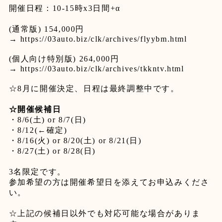
開催日程：
10-15
時
x3
日間
+α
(
通常版
) 154,000
円
→
https://03auto.biz/clk/archives/flyybm.html
(
個人向け特別版
) 264,000
円
→
https://03auto.biz/clk/archives/tkkntv.html
☆8
月に開催決定、日程は最終調整中です。
☆
開催候補日
・
8/6(
土
) or 8/7(
日
)
・
8/12(←
確定
)
・
8/16(
火
) or 8/20(
土
) or 8/21(
日
)
・
8/27(
土
) or 8/28(
日
)
3
名限定です。
参加希望の方は開催希望日を添えてお申込みくださ
い。
☆
上記の候補日以外でも対応可能な場合がありま