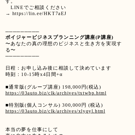
す。
LINE
でご相談ください
→
https://lin.ee/HKT7aEJ
─────────
ボイジャービジネスプランニング講座
(P
講座
)
〜あなたの真の理想のビジネスと生き方を実現す
る〜
─────────
日程：お申し込み後に相談して決めています
時刻：
10-15
時
x4
日間
+α
■
通常版
(
グループ講座
) 198,000
円
(
税込
)
https://03auto.biz/clk/archives/txtwbp.html
■
特別版
(
個人コンサル
) 300,000
円
(
税込
)
https://03auto.biz/clk/archives/xlyqyl.html
本当の夢を仕事にして