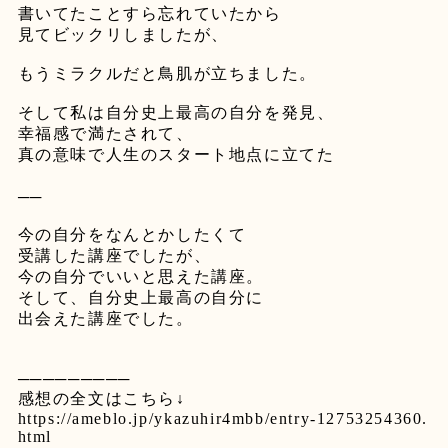
書いてたことすら忘れていたから
見てビックリしましたが、
⁡
もうミラクルだと鳥肌が立ちました。
⁡
そして私は自分史上最高の自分を発見、
幸福感で満たされて、
真の意味で人生のスタート地点に立てた
⁡
──
⁡
今の自分をなんとかしたくて
受講した講座でしたが、
今の自分でいいと思えた講座。
そして、自分史上最高の自分に
出会えた講座でした。
⁡
⁡
─────────
感想の全文はこちら
↓
https://ameblo.jp/ykazuhir4mbb/entry-12753254360.
html