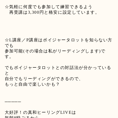
☆
気軽に何度でも参加して練習できるよう
再受講は
3,300
円と格安に設定しています。
☆L
講座／
P
講座はボイジャータロットを知らない方
でも
参加可能
(
その場合は私がリーディングします
)
で
す。
でもボイジャータロットとの対話法が分かっている
と
自分でもリーディングができるので、
もっと自由で楽しいかも？
─────
大好評！の真和ヒーリング
LIVE
は
毎朝
8
時ごろから