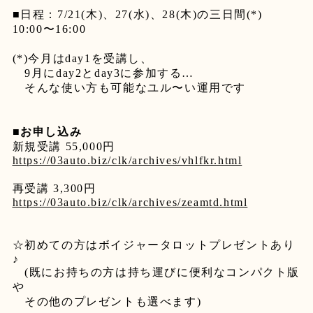
■
日程：
7/21(
木
)
、
27(
水
)
、
28(
木
)
の三日間
(*)
10:00
〜
16:00
(*)
今月は
day1
を受講し、
9
月に
day2
と
day3
に参加する
…
そんな使い方も可能なユル〜い運用です
■
お申し込み
新規受講
55,000
円
https://03auto.biz/clk/archives/vhlfkr.html
再受講
3,300
円
https://03auto.biz/clk/archives/zeamtd.html
☆
初めての方はボイジャータロットプレゼントあり
♪
(
既にお持ちの方は持ち運びに便利なコンパクト版
や
その他のプレゼントも選べます
)