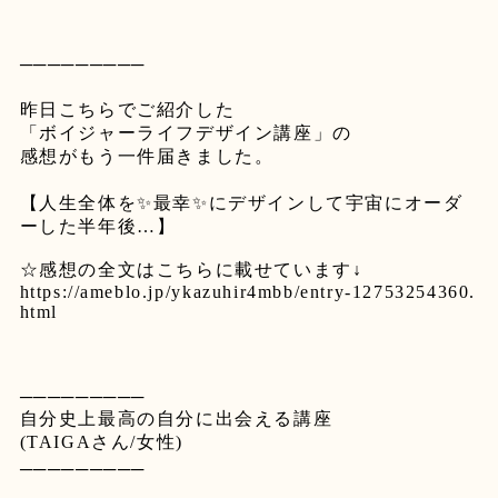
─────────
昨日こちらでご紹介した
「ボイジャーライフデザイン講座」の
感想がもう一件届きました。
【人生全体を
✨
最幸
✨
にデザインして宇宙にオーダ
ーした半年後
…
】
⁡
☆
感想の全文はこちらに載せています
↓
https://ameblo.jp/ykazuhir4mbb/entry-12753254360.
html
⁡
⁡
─────────
自分史上最高の自分に出会える講座
(TAIGA
さん
/
女性
)
─────────
⁡