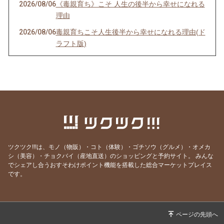
2026/08/06
《毒親育ち》こそ 人生の後半から幸せになれる
理由
2026/08/06
毒親育ちこそ人生後半から幸せになれる理由(ド
ラフト版)
2026/08/04
インナーチャイルドの声を聴くのは難しい？
2026/07/30
理想を目指すほど上手くいかない理由
2026/07/29
最も楽に、しかも確実に人生を好転させる方法
2026/07/25
ヒーリングが効く人、 現実を変えた人の共通点
とは？
2026/07/20
ごめんなさい！WSの申込みが出来なくなって
ツクツク!!!は、モノ（物販）・コト（体験）・ゴチソウ（グルメ）・オメカ
ました💦
シ（美容）・チョクバイ（産地直送）のショッピングと予約サイト。
みんな
でシェアし合うおすそわけポイント機能を搭載した総合マーケットプレイス
2026/07/19
本当に全ては自分だった…！これが分かれば何
です。
も怖くなくなります
2026/07/13
世界を照らす《灯火》は私自身だった
2026/07/12
あの人を「酷い人」にしていたのは、私だった