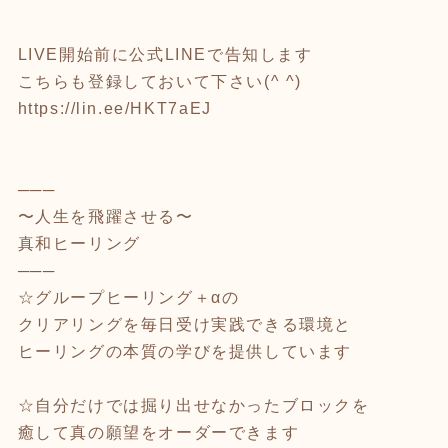
LIVE開始前に公式LINEで告知します
こちらも登録しておいて下さい(^ ^)
https://lin.ee/HKT7aEJ
───
〜人生を飛躍させる〜
真和ヒーリング
───
☆グループヒーリング＋αの
クリアリングを毎日受け実践できる環境と
ヒーリングの本質の学びを提供しています
⁡
☆自分だけでは掘り出せなかったブロックを
癒して真の願望をオーダーできます