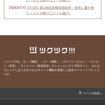
た！スイカ割りにプール遊び♪
2026/07/13
【7/19】第138回岩槻安穏朝市・朝市に夏が来
た！スイカ割りにプール遊び♪
2026/06/20
【中止のお知らせ】6/21第137回岩槻安穏朝市
2026/06/20
【6/21】第137回岩槻安穏朝市・父の日ワーク
ショップまつり開催！パパ自慢大会で賞品をゲ
ットしよう
2026/06/14
【6/21】第137回岩槻安穏朝市・父の日ワーク
ショップまつり開催！パパ自慢大会で賞品をゲ
ットしよう
ツクツク!!!は、モノ（物販）・コト（体験）・ゴチソウ（グルメ）・オメカ
2026/06/10
【6/21】第137回岩槻安穏朝市・父の日ワーク
シ（美容）・チョクバイ（産地直送）のショッピングと予約サイト。
みんな
でシェアし合うおすそわけポイント機能を搭載した総合マーケットプレイス
ショップまつり開催！パパ自慢大会で賞品をゲ
です。
ットしよう
2026/06/06
【6/21】第137回岩槻安穏朝市・父の日ワーク
ショップまつり開催！パパ自慢大会で賞品をゲ
ットしよう
2026/05/16
【5/17】第136回岩槻安穏朝市・お待たせしま