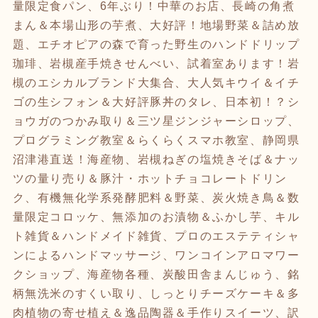
量限定食パン、6年ぶり！中華のお店、長崎の角煮
まん＆本場山形の芋煮、大好評！地場野菜＆詰め放
題、エチオピアの森で育った野生のハンドドリップ
珈琲、岩槻産手焼きせんべい、試着室あります！岩
槻のエシカルブランド大集合、大人気キウイ＆イチ
ゴの生シフォン＆大好評豚丼のタレ、日本初！？シ
ョウガのつかみ取り＆三ツ星ジンジャーシロップ、
プログラミング教室＆らくらくスマホ教室、静岡県
沼津港直送！海産物、岩槻ねぎの塩焼きそば＆ナッ
ツの量り売り＆豚汁・ホットチョコレートドリン
ク、有機無化学系発酵肥料＆野菜、炭火焼き鳥＆数
量限定コロッケ、無添加のお漬物＆ふかし芋、キル
ト雑貨＆ハンドメイド雑貨、プロのエステティシャ
ンによるハンドマッサージ、ワンコインアロマワー
クショップ、海産物各種、炭酸田舎まんじゅう、銘
柄無洗米のすくい取り、しっとりチーズケーキ＆多
肉植物の寄せ植え＆逸品陶器＆手作りスイーツ、訳