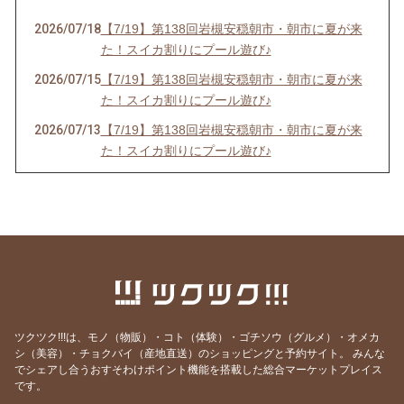
2026/07/18
【7/19】第138回岩槻安穏朝市・朝市に夏が来
た！スイカ割りにプール遊び♪
2026/07/15
【7/19】第138回岩槻安穏朝市・朝市に夏が来
た！スイカ割りにプール遊び♪
2026/07/13
【7/19】第138回岩槻安穏朝市・朝市に夏が来
た！スイカ割りにプール遊び♪
2026/06/20
【中止のお知らせ】6/21第137回岩槻安穏朝市
2026/06/20
【6/21】第137回岩槻安穏朝市・父の日ワーク
ショップまつり開催！パパ自慢大会で賞品をゲ
ットしよう
2026/06/14
【6/21】第137回岩槻安穏朝市・父の日ワーク
ショップまつり開催！パパ自慢大会で賞品をゲ
ットしよう
ツクツク!!!は、モノ（物販）・コト（体験）・ゴチソウ（グルメ）・オメカ
2026/06/10
【6/21】第137回岩槻安穏朝市・父の日ワーク
シ（美容）・チョクバイ（産地直送）のショッピングと予約サイト。
みんな
でシェアし合うおすそわけポイント機能を搭載した総合マーケットプレイス
ショップまつり開催！パパ自慢大会で賞品をゲ
です。
ットしよう