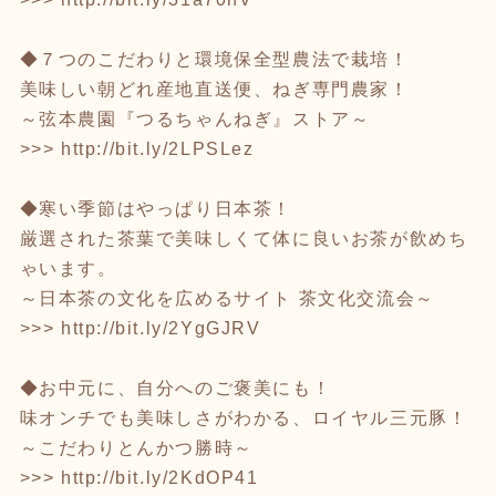
◆７つのこだわりと環境保全型農法で栽培！
美味しい朝どれ産地直送便、ねぎ専門農家！
～弦本農園『つるちゃんねぎ』ストア～
>>>
http://bit.ly/2LPSLez
◆寒い季節はやっぱり日本茶！
厳選された茶葉で美味しくて体に良いお茶が飲めち
ゃいます。
～日本茶の文化を広めるサイト 茶文化交流会～
>>>
http://bit.ly/2YgGJRV
◆お中元に、自分へのご褒美にも！
味オンチでも美味しさがわかる、ロイヤル三元豚！
～こだわりとんかつ勝時～
>>>
http://bit.ly/2KdOP41