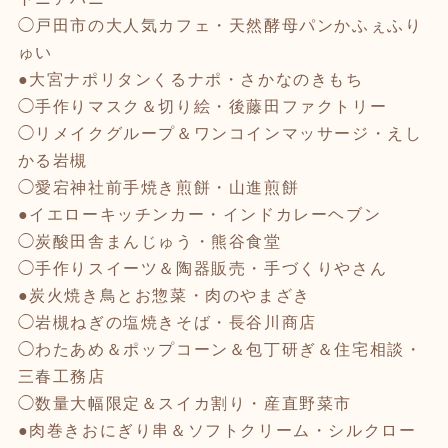
◯戸田市の大人気カフェ・天然酵母パンかふぇふり
ゅい
●大宮ナポリタンくるナポ・さかなのきもち
◯手作りマスク＆切り絵・後藤田ファクトリー
◯リメイクグループ＆ワンコインマッサージ・えし
かる岩槻
◯愛宕神社前手焼き煎餅・山進煎餅
●イエローキッチンカー・インドカレーヘブン
◯炭酸田舎まんじゅう・熊谷食堂
◯手作りスイーツ＆陶器販売・手づくりやさん
●炭火焼き鳥とお惣菜・肉のやまざき
◯岩槻ねぎの塩焼きそば・長谷川商店
◯わたあめ＆ポップコーン＆包丁研ぎ＆住宅相談・
三春工務店
◯数量大幅限定＆スイカ割り・産直野菜市
●肉巻きおにぎり串＆ソフトクリーム・シルクロー