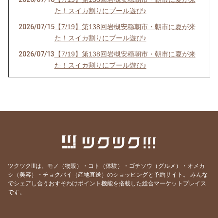
た！スイカ割りにプール遊び♪
2026/07/15
【7/19】第138回岩槻安穏朝市・朝市に夏が来
た！スイカ割りにプール遊び♪
2026/07/13
【7/19】第138回岩槻安穏朝市・朝市に夏が来
た！スイカ割りにプール遊び♪
2026/06/20
【中止のお知らせ】6/21第137回岩槻安穏朝市
2026/06/20
【6/21】第137回岩槻安穏朝市・父の日ワーク
ショップまつり開催！パパ自慢大会で賞品をゲ
ットしよう
2026/06/14
【6/21】第137回岩槻安穏朝市・父の日ワーク
ショップまつり開催！パパ自慢大会で賞品をゲ
ットしよう
ツクツク!!!は、モノ（物販）・コト（体験）・ゴチソウ（グルメ）・オメカ
2026/06/10
【6/21】第137回岩槻安穏朝市・父の日ワーク
シ（美容）・チョクバイ（産地直送）のショッピングと予約サイト。
みんな
でシェアし合うおすそわけポイント機能を搭載した総合マーケットプレイス
ショップまつり開催！パパ自慢大会で賞品をゲ
です。
ットしよう
2026/06/06
【6/21】第137回岩槻安穏朝市・父の日ワーク