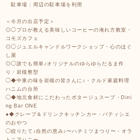
駐車場：周辺の駐車場を利用
＜今月の出店予定＞
◎◯プロが教える美味しいコーヒーの淹れ方教室・
コモズカフェ
◎◯ジュエルキャンドルワークショップ・心のほぐ
し屋
◎◯誰でも簡単♪オリジナルのゆらゆらだるま作
り・岩槻整型
◯◆中東の味を岩槻の皆さんに♪・クルド家庭料理
ハニムの台所
◯◆地元食材にこだわったポタージュスープ・Dini
ng Bar ONE
●◆クレープ＆ドリンクキッチンカー・パティシエ
のおやつ
◯絞りたて♪自然の恵み♪〜ハチミツまつり〜・オラ
トニアハニー