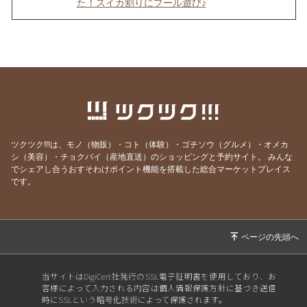
た！スイカ割りにプール遊び♪
2026/06/20
【中止のお知らせ】6/21第137回岩槻安穏朝市
2026/06/20
【6/21】第137回岩槻安穏朝市・父の日ワーク
ショップまつり開催！パパ自慢大会で賞品をゲ
ットしよう
2026/06/14
【6/21】第137回岩槻安穏朝市・父の日ワーク
ショップまつり開催！パパ自慢大会で賞品をゲ
ットしよう
ツクツク!!!は、モノ（物販）・コト（体験）・ゴチソウ（グルメ）・オメカ
2026/06/10
【6/21】第137回岩槻安穏朝市・父の日ワーク
シ（美容）・チョクバイ（産地直送）のショッピングと予約サイト。
みんな
でシェアし合うおすそわけポイント機能を搭載した総合マーケットプレイス
ショップまつり開催！パパ自慢大会で賞品をゲ
です。
ットしよう
2026/06/06
【6/21】第137回岩槻安穏朝市・父の日ワーク
ショップまつり開催！パパ自慢大会で賞品をゲ
ットしよう
2026/05/16
【5/17】第136回岩槻安穏朝市・お待たせしま
当サイトはDigiCert社発行のSSL電子証明書を使用しており、お
した！年に一度のお楽しみ♪ハチミツまつり開
客様によって入力される内容は個人情報保護方針に基づき送信
催！
時にSSLという暗号化技術によって保護されます。