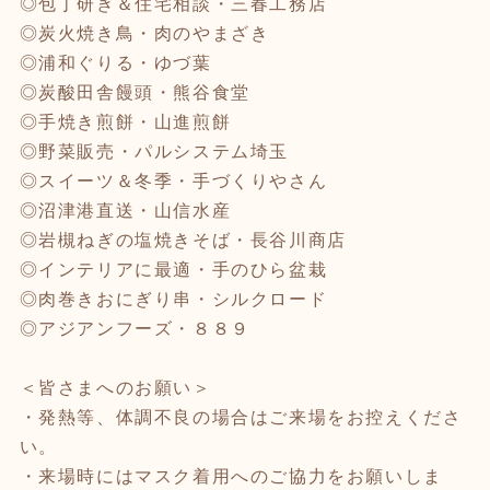
◎包丁研ぎ＆住宅相談・三春工務店
◎炭火焼き鳥・肉のやまざき
◎浦和ぐりる・ゆづ葉
◎炭酸田舎饅頭・熊谷食堂
◎手焼き煎餅・山進煎餅
◎野菜販売・パルシステム埼玉
◎スイーツ＆冬季・手づくりやさん
◎沼津港直送・山信水産
◎岩槻ねぎの塩焼きそば・長谷川商店
◎インテリアに最適・手のひら盆栽
◎肉巻きおにぎり串・シルクロード
◎アジアンフーズ・８８９
＜皆さまへのお願い＞
・発熱等、体調不良の場合はご来場をお控えくださ
い。
・来場時にはマスク着用へのご協力をお願いしま