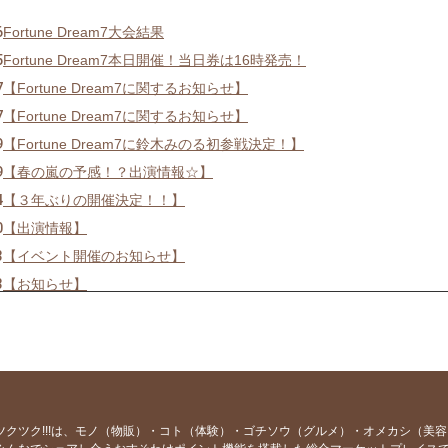
6
Fortune Dream7大会結果
5
Fortune Dream7本日開催！当日券は16時発売！
7
【Fortune Dream7に関するお知らせ】
7
【Fortune Dream7に関するお知らせ】
9
【Fortune Dream7に鈴木みのる初参戦決定！】
9
【春の嵐の予感！？出演情報☆】
4
【３年ぶりの開催決定！！】
0
【出演情報】
3
【イベント開催のお知らせ】
3
【お知らせ】
3
【出演,掲載情報】
6
【出演情報】
2
【新商品販売のお知らせ】
3
【新商品販売のお知らせ】
9
【出演情報】
ツクツク!!!は、モノ（物販）・コト（体験）・ゴチソウ（グルメ）・オメカシ（美