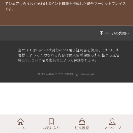
でシェアし合うおすそわけポイント機能を搭載した総合マーケットプレイス
です。
当サイトはDigiCert社発行のSSL電子証明書を使用しており、お
客様によって入力される内容は個人情報保護方針に基づき送信
時にSSLという暗号化技術によって保護されます。
© 2012-2026 ツクツク!!! All Rights Reserved.