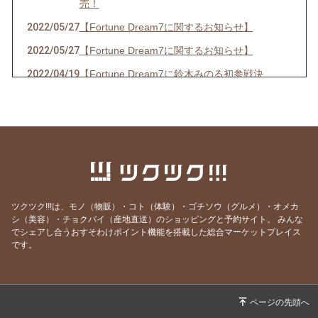
売！
2022/05/27
【Fortune Dream7に関するお知らせ】
2022/05/27
【Fortune Dream7に関するお知らせ】
2022/04/19
【Fortune Dream7に鈴木みのる初参戦決
定！】
2022/03/19
【春の嵐の予感！？出演情報☆】
2022/03/14
【３年ぶりの開催決定！！】
2022/02/20
【出演情報】
2021/08/03
【イベント開催のお知らせ】
ツクツク!!!は、モノ（物販）・コト（体験）・ゴチソウ（グルメ）・オメカ
2021/06/23
【お知らせ】
シ（美容）・チョクバイ（産地直送）のショッピングと予約サイト。
みんな
2021/06/13
【出演,掲載情報】
でシェアし合うおすそわけポイント機能を搭載した総合マーケットプレイス
です。
2021/05/16
【出演情報】
2021/04/22
【新商品販売のお知らせ】
2021/04/13
【新商品販売のお知らせ】