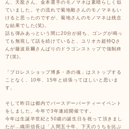
ん、天龍さん、金本選手のモノマネは素晴らしく似
ていました。その流れで菊地毅さんのモノマネもい
けると思ったのですが、菊地さんのモノマネは残念
な結果でした(笑)。
話も弾みあっという間に20分が経ち、ゴングが鳴っ
ても無視して話を続けていると、ユリオカ超特Qさ
んが藤波辰爾さんばりのドラゴンストップで強制終
了(笑)。
「プロレスショップ博多・赤の魂」はストップする
ことなく、10年、15年と頑張ってほしいと思いま
す。
そして昨日は都内でバースデーパーティーイベント
をしました。今年で3年連続開催です。
今年は生誕半世紀と50歳の誕生日を祝って頂きまし
たが…織田信長は「人間五十年、下天のうちを比ぶ