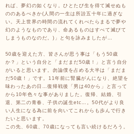
れば、夢幻の如くなり。ひとたび生を得て滅せぬも
ののあるべきか(人間の一生は所詮五十年に過ぎな
い。天上世界の時間の流れてくれべたらまるで夢や
幻のようなものであり、命あるものはすべて滅びて
しまうものなのだ。)」と句を詠みましたが…
50歳を迎えた方、皆さんが思う事は「もう50歳
か？」という自分と「まだまだ50歳！」と言う自分
がいると思います。勿論僕を占める大半は「まだま
だ50歳！」です。11年前に腎臓がんになり、絶望を
味わったあの日…復帰戦後「男は40から」と言って
から10年色々な事がありました。復帰、結婚、引
退、第二の青春、子供の誕生etc…。50代がより良
い人生になる為に前を向いてこれからも歩んで行き
たいと思います。
この先、60歳、70歳になっても言い続けるだろう。