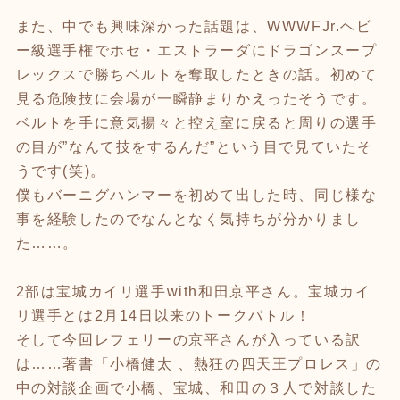
また、中でも興味深かった話題は、WWWFJr.ヘビ
ー級選手権でホセ・エストラーダにドラゴンスープ
レックスで勝ちベルトを奪取したときの話。初めて
見る危険技に会場が一瞬静まりかえったそうです。
ベルトを手に意気揚々と控え室に戻ると周りの選手
の目が”なんて技をするんだ”という目で見ていたそ
うです(笑)。
僕もバーニグハンマーを初めて出した時、同じ様な
事を経験したのでなんとなく気持ちが分かりまし
た……。
2部は宝城カイリ選手with和田京平さん。宝城カイ
リ選手とは2月14日以来のトークバトル！
そして今回レフェリーの京平さんが入っている訳
は……著書「小橋健太 、熱狂の四天王プロレス」の
中の対談企画で小橋、宝城、和田の３人で対談した