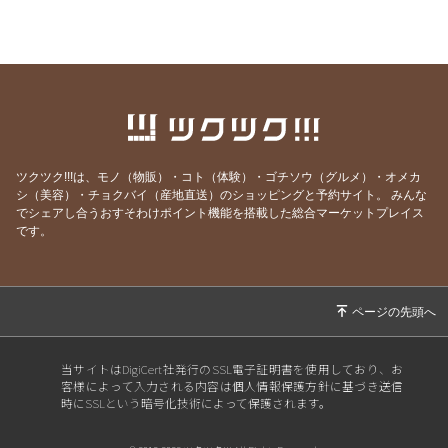
定！】
2022/03/19
【春の嵐の予感！？出演情報☆】
2022/03/14
【３年ぶりの開催決定！！】
2022/02/20
【出演情報】
2021/08/03
【イベント開催のお知らせ】
ツクツク!!!は、モノ（物販）・コト（体験）・ゴチソウ（グルメ）・オメカ
2021/06/23
【お知らせ】
シ（美容）・チョクバイ（産地直送）のショッピングと予約サイト。
みんな
2021/06/13
【出演,掲載情報】
でシェアし合うおすそわけポイント機能を搭載した総合マーケットプレイス
です。
2021/05/16
【出演情報】
2021/04/22
【新商品販売のお知らせ】
2021/04/13
【新商品販売のお知らせ】
2021/04/09
【出演情報】
当サイトはDigiCert社発行のSSL電子証明書を使用しており、お
2021/03/24
【イベントのお知らせ】
客様によって入力される内容は個人情報保護方針に基づき送信
時にSSLという暗号化技術によって保護されます。
2021/02/25
【新商品販売のお知らせ】
2021/02/20
出演情報