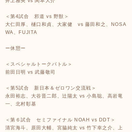
井上雅央 vs 関本大介
＜第4試合 邪道 vs 野獣＞
大仁田厚、樋口和貞、大家健 vs 藤田和之、NOSA
WA、FUJITA
ー休憩ー
＜スペシャルトークバトル＞
前田日明 vs 武藤敬司
＜第5試合 新日本＆ゼロワン交流戦＞
永田裕志、大谷晋二郎、辻陽太 vs 小島聡、高岩竜
一、北村彰基
＜第６試合 セミファイナル NOAH vs DDT＞
清宮海斗、原田大輔、宮脇純太 vs 竹下幸之介、上