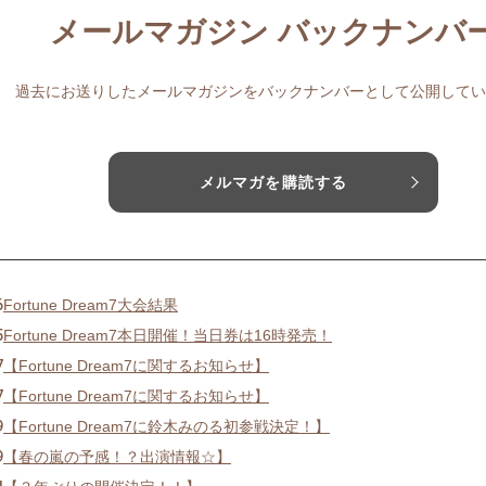
メールマガジン バックナンバ
過去にお送りしたメールマガジンをバックナンバーとして公開してい
メルマガを購読する
6
Fortune Dream7大会結果
5
Fortune Dream7本日開催！当日券は16時発売！
7
【Fortune Dream7に関するお知らせ】
7
【Fortune Dream7に関するお知らせ】
9
【Fortune Dream7に鈴木みのる初参戦決定！】
9
【春の嵐の予感！？出演情報☆】