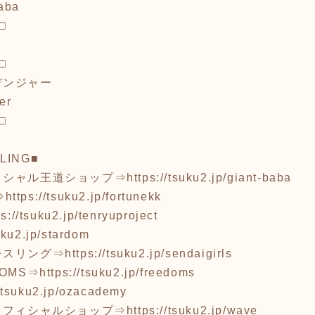
baba
□
□
デンジャー
er
□
LING■
ィシャル王道ショップ⇒
https://tsuku2.jp/giant-baba
⇒
https://tsuku2.jp/fortunekk
ps://tsuku2.jp/tenryuproject
suku2.jp/stardom
レスリング⇒
https://tsuku2.jp/sendaigirls
OMS⇒
https://tsuku2.jp/freedoms
//tsuku2.jp/ozacademy
オフィシャルショップ⇒
https://tsuku2.jp/wave