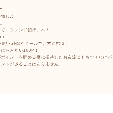
□
い物しよう！
□
して「フレンド招待」へ！
hp
を使いSNSやメールでお友達招待！
にもお互い100P！
がポイントを貯める度に招待したお友達にもおすそわけが
イントが減ることはありません。