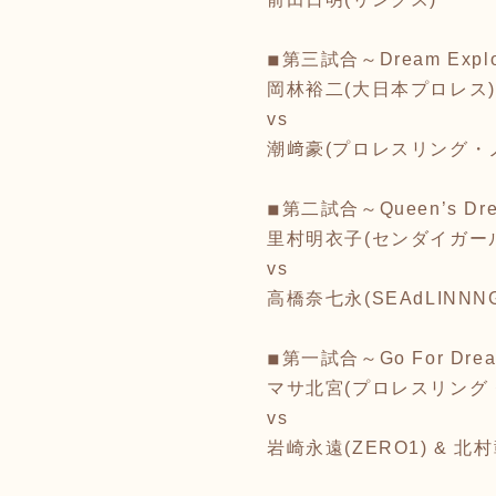
◾︎第三試合～Dream Expl
岡林裕二(大日本プロレス)
vs
潮﨑豪(プロレスリング・ノ
◾︎第二試合～Queen’s Dr
里村明衣子(センダイガー
vs
高橋奈七永(SEAdLINNN
◾︎第一試合～Go For Dre
マサ北宮(プロレスリング・
vs
岩崎永遠(ZERO1) & 北村