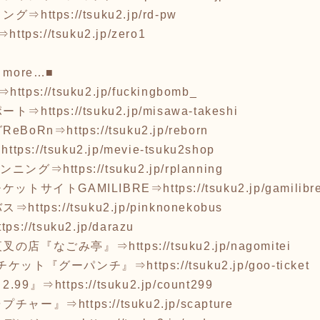
リング⇒
https://tsuku2.jp/rd-pw
⇒
https://tsuku2.jp/zero1
 more…■
B⇒
https://tsuku2.jp/fuckingbomb_
ポート⇒
https://tsuku2.jp/misawa-takeshi
eBoRn⇒
https://tsuku2.jp/reborn
⇒
https://tsuku2.jp/mevie-tsuku2shop
ランニング⇒
https://tsuku2.jp/rplanning
ケットサイトGAMILIBRE⇒
https://tsuku2.jp/gamilibr
バス⇒
https://tsuku2.jp/pinknonekobus
ttps://tsuku2.jp/darazu
夜叉の店『なごみ亭』⇒
https://tsuku2.jp/nagomitei
チケット『グーパンチ』⇒
https://tsuku2.jp/goo-ticket
.99』⇒
https://tsuku2.jp/count299
ャプチャー』⇒
https://tsuku2.jp/scapture