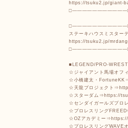
https://tsuku2.jp/giant-
□―――――――――――
□―――――――――――
ステーキハウスミスター
https://tsuku2.jp/mrdang
□―――――――――――
■LEGEND/PRO-WREST
☆ジャイアント馬場オフ
☆小橋建太・FortuneKK
☆天龍プロジェクト⇒
htt
☆スターダム⇒
https://t
☆センダイガールズプロ
☆プロレスリングFREED
☆OZアカデミー⇒
https:
☆プロレスリングWAVE