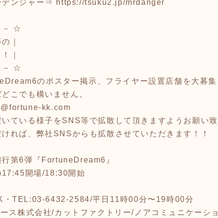
ーデンジャー⇒
https://tsuku2.jp/mrdanger
－ ☆
等の｜
！！｜
－ ☆
rtuneDream6のポスター掲示、フライヤー設置店舗を
ばどこでも構いません。
rtune-kk.com
いている様子をSNS等で拡散して頂きますようお願い致し
ければ、弊社SNSからも拡散させていただきます！！
6弾『FortuneDream6』
17:45開場/18:30開始
・TEL:03-6432-2584/平日11時00分〜19時00分
リース株式会社/カットファクトリー/ノアコミュニケーショ