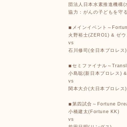
団法人日本水素推進機構(水素ラ
協力：がんの子どもを守る
◾︎メインイベント～Fortun
火野裕士(ZERO1) & ゼ
vs
石川修司(全日本プロレス)
◾︎セミファイナル～Transla
小島聡(新日本プロレス) &
vs
関本大介(大日本プロレス)
◾︎第四試合～Fortune Dream
小橋建太(Fortune KK)
vs
前田日明(リングス)