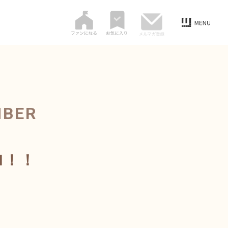
MBER
N！！