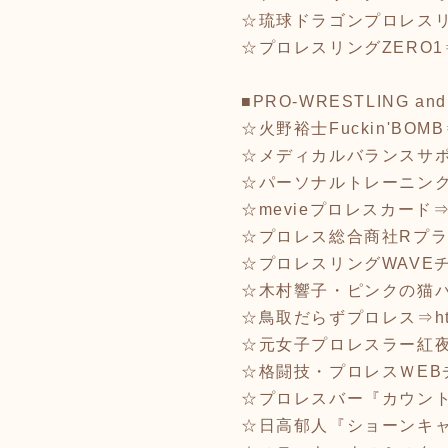
☆琉球ドラゴンプロレス
☆プロレスリングZERO1
■PRO-WRESTLING and
☆火野裕士Fuckin'BOM
☆メディカルバランスサ
☆パーソナルトレーニングR
☆mevieプロレスカード
☆プロレス総合商社Rプ
☆プロレスリングWAVEチ
☆木村響子・ピンクの猫
☆鳥取だらずプロレス⇒
h
☆元女子プロレスラー紅
☆格闘技・プロレスＷEB
☆プロレスバー『カウント2
☆日高郁人『ショーンキ