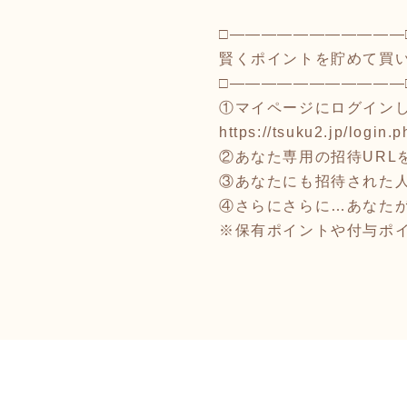
□―――――――――――
賢くポイントを貯めて買
□―――――――――――
①マイページにログイン
https://tsuku2.jp/login.p
②あなた専用の招待URL
③あなたにも招待された人
④さらにさらに…あなた
※保有ポイントや付与ポ