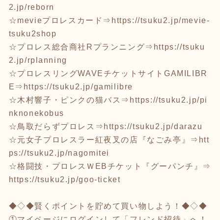
2.jp/reborn
☆mevieプロレスカード⇒
https://tsuku2.jp/mevie-
tsuku2shop
☆プロレス総合商社Rプランニング⇒
https://tsuku
2.jp/rplanning
☆プロレスリングWAVEチケットサイトGAMILIBR
E⇒
https://tsuku2.jp/gamilibre
☆木村響子・ピンクの猫バス⇒
https://tsuku2.jp/pi
nknonekobus
☆鳥取だらずプロレス⇒
https://tsuku2.jp/darazu
☆元女子プロレスラー紅夜叉の店『なごみ亭』⇒
htt
ps://tsuku2.jp/nagomitei
☆格闘技・プロレスＷEBチケット『グーパンチ』⇒
https://tsuku2.jp/goo-ticket
◆◇◆賢くポイントを貯めて買い物しよう！◆◇◆
①マイページにログインして「フレンド招待」へ！