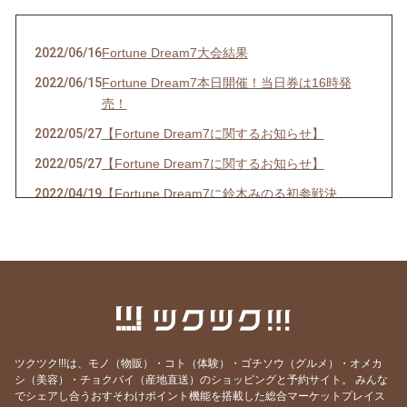
2022/06/16
Fortune Dream7大会結果
2022/06/15
Fortune Dream7本日開催！当日券は16時発
売！
2022/05/27
【Fortune Dream7に関するお知らせ】
2022/05/27
【Fortune Dream7に関するお知らせ】
2022/04/19
【Fortune Dream7に鈴木みのる初参戦決
定！】
2022/03/19
【春の嵐の予感！？出演情報☆】
2022/03/14
【３年ぶりの開催決定！！】
2022/02/20
【出演情報】
2021/08/03
【イベント開催のお知らせ】
ツクツク!!!は、モノ（物販）・コト（体験）・ゴチソウ（グルメ）・オメカ
2021/06/23
【お知らせ】
シ（美容）・チョクバイ（産地直送）のショッピングと予約サイト。
みんな
2021/06/13
【出演,掲載情報】
でシェアし合うおすそわけポイント機能を搭載した総合マーケットプレイス