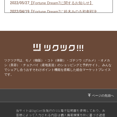
2022/05/27
【Fortune Dream7に関するお知らせ】
2022/04/19
【Fortune Dream7に鈴木みのる初参戦決
定！】
2022/03/19
【春の嵐の予感！？出演情報☆】
2022/03/14
【３年ぶりの開催決定！！】
2022/02/20
【出演情報】
2021/08/03
【イベント開催のお知らせ】
ツクツク!!!は、モノ（物販）・コト（体験）・ゴチソウ（グルメ）・オメカ
2021/06/23
【お知らせ】
シ（美容）・チョクバイ（産地直送）のショッピングと予約サイト。
みんな
2021/06/13
【出演,掲載情報】
でシェアし合うおすそわけポイント機能を搭載した総合マーケットプレイス
です。
2021/05/16
【出演情報】
2021/04/22
【新商品販売のお知らせ】
2021/04/13
【新商品販売のお知らせ】
2021/04/09
【出演情報】
当サイトはDigiCert社発行のSSL電子証明書を使用しており、お
2021/03/24
【イベントのお知らせ】
客様によって入力される内容は個人情報保護方針に基づき送信