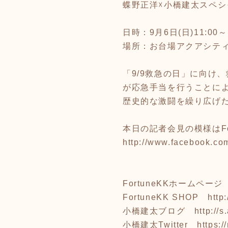
蝶野正洋☓小橋建太スペシ
日時：9月6日(日)11:00～
場所：お台場アクアシティ
「9/9救急の日」に向け
が応急手当を行うことに
歴史的な激闘を繰り広げ
本日の記者会見の模様はFor
http://www.facebook.co
FortuneKKホームペー
FortuneKK SHOP
http
小橋建太ブログ
http://
小橋建太Twitter
https: