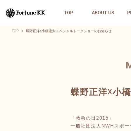
TOP
ABOUT US
P
TOP
蝶野正洋☓小橋建太スペシャルトークショーのお知らせ
蝶野正洋☓小
「救急の日2015」
一般社団法人NWHスポー