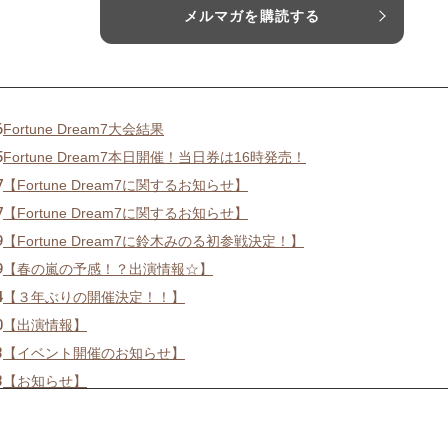
メルマガを購読する
6
Fortune Dream7大会結果
5
Fortune Dream7本日開催！当日券は16時発売！
7
【Fortune Dream7に関するお知らせ】
7
【Fortune Dream7に関するお知らせ】
9
【Fortune Dream7に鈴木みのる初参戦決定！】
9
【春の嵐の予感！？出演情報☆】
4
【３年ぶりの開催決定！！】
0
【出演情報】
3
【イベント開催のお知らせ】
3
【お知らせ】
3
【出演,掲載情報】
6
【出演情報】