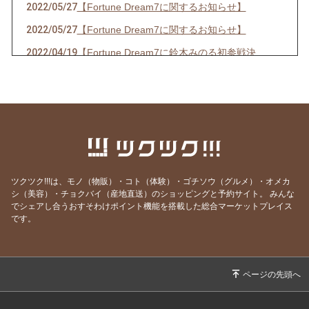
2022/05/27
【Fortune Dream7に関するお知らせ】
2022/05/27
【Fortune Dream7に関するお知らせ】
2022/04/19
【Fortune Dream7に鈴木みのる初参戦決
定！】
2022/03/19
【春の嵐の予感！？出演情報☆】
2022/03/14
【３年ぶりの開催決定！！】
2022/02/20
【出演情報】
2021/08/03
【イベント開催のお知らせ】
ツクツク!!!は、モノ（物販）・コト（体験）・ゴチソウ（グルメ）・オメカ
2021/06/23
【お知らせ】
シ（美容）・チョクバイ（産地直送）のショッピングと予約サイト。
みんな
2021/06/13
【出演,掲載情報】
でシェアし合うおすそわけポイント機能を搭載した総合マーケットプレイス
です。
2021/05/16
【出演情報】
2021/04/22
【新商品販売のお知らせ】
2021/04/13
【新商品販売のお知らせ】
2021/04/09
【出演情報】