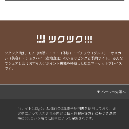
定！】
2022/03/19
【春の嵐の予感！？出演情報☆】
2022/03/14
【３年ぶりの開催決定！！】
2022/02/20
【出演情報】
2021/08/03
【イベント開催のお知らせ】
ツクツク!!!は、モノ（物販）・コト（体験）・ゴチソウ（グルメ）・オメカ
2021/06/23
【お知らせ】
シ（美容）・チョクバイ（産地直送）のショッピングと予約サイト。
みんな
2021/06/13
【出演,掲載情報】
でシェアし合うおすそわけポイント機能を搭載した総合マーケットプレイス
です。
2021/05/16
【出演情報】
2021/04/22
【新商品販売のお知らせ】
2021/04/13
【新商品販売のお知らせ】
2021/04/09
【出演情報】
当サイトはDigiCert社発行のSSL電子証明書を使用しており、お
2021/03/24
【イベントのお知らせ】
客様によって入力される内容は個人情報保護方針に基づき送信
時にSSLという暗号化技術によって保護されます。
2021/02/25
【新商品販売のお知らせ】