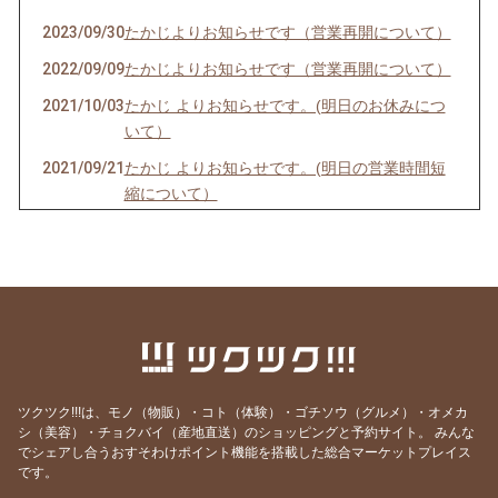
2023/09/30
たかじよりお知らせです（営業再開について）
2022/09/09
たかじよりお知らせです（営業再開について）
2021/10/03
たかじ よりお知らせです。(明日のお休みにつ
いて）
2021/09/21
たかじ よりお知らせです。(明日の営業時間短
縮について）
2021/09/05
たかじ よりお知らせです。(明日のお休みにつ
いて）
2021/07/19
たかじ よりお知らせです。(明日のお休みにつ
いて）
2021/04/05
たかじ よりお知らせです。(明日のお休みにつ
いて）
ツクツク!!!は、モノ（物販）・コト（体験）・ゴチソウ（グルメ）・オメカ
2021/03/07
たかじ よりお知らせです。(今日・明日のお休
シ（美容）・チョクバイ（産地直送）のショッピングと予約サイト。
みんな
みについて）
でシェアし合うおすそわけポイント機能を搭載した総合マーケットプレイス
です。
2021/02/04
たかじよりお知らせです。（韓国チキンの販売