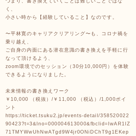
つまり、書き換えていくことは難しいことではな
く、
小さい時から【経験していること】なのです。
〜平林寛のキャリアクリアリング〜も、コロナ禍を
乗り越え、
ご自身の内面にある潜在意識の書き換えを手軽に行
なって頂けるよう、
zoom環境でのセッション（30分10,000円）を体験
できるようになりました。
未来情報の書き換えワーク
￥10,000 （税抜）/￥11,000 （税込）/1,000ポイ
ント
https://ticket.tsuku2.jp/events-detail/358520022
90423?t=3&Ino=000004613000&fbclid=IwAR1lZ
71TMYWwUhNwATgd9W4jr0ONiDChT9g1EKep