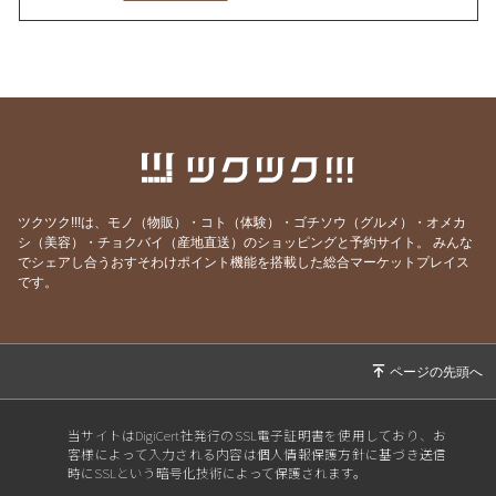
2026/03/19
「平林寛の☆キャリアクリアリング☆メールマ
ガジン」vol.87
2026/02/17
「平林寛の☆キャリアクリアリング☆メールマ
ガジン」vol.86
2025/12/21
「平林寛の☆キャリアクリアリング☆メールマ
ガジン」vol.85
2025/11/19
「平林寛の☆キャリアクリアリング☆メールマ
ツクツク!!!は、モノ（物販）・コト（体験）・ゴチソウ（グルメ）・オメカ
ガジン」vol.84
シ（美容）・チョクバイ（産地直送）のショッピングと予約サイト。
みんな
でシェアし合うおすそわけポイント機能を搭載した総合マーケットプレイス
2025/10/20
「平林寛の☆キャリアクリアリング☆メールマ
です。
ガジン」vol.83
2025/09/21
「平林寛の☆キャリアクリアリング☆メールマ
ガジン」vol.82
2025/08/23
「平林寛の☆キャリアクリアリング☆メールマ
ガジン」vol.81
当サイトはDigiCert社発行のSSL電子証明書を使用しており、お
客様によって入力される内容は個人情報保護方針に基づき送信
2025/07/25
「平林寛の☆キャリアクリアリング☆メールマ
時にSSLという暗号化技術によって保護されます。
ガジン」vol.80