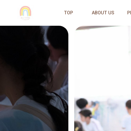
TOP
ABOUT US
P
企