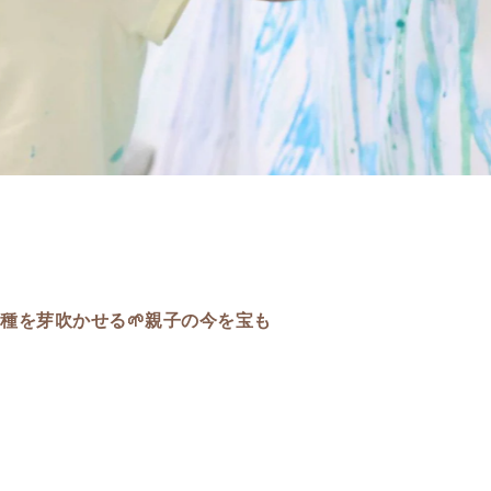
種を芽吹かせる🌱親子の今を宝も