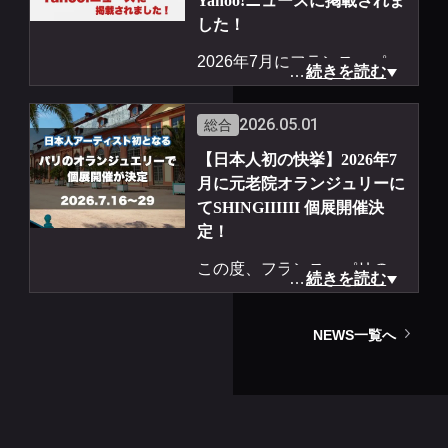
Yahoo!ニュースに掲載されま
した！
2026年7月にフランス・パリ
…
続きを読む
「元老院オランジュリー」に
て開催予定のSHINGIIIIII個展
2026.05.01
総合
につきまして、Yahoo!ニュ
【日本人初の快挙】2026年7
ースに掲載されました。
月に元老院オランジュリーに
てSHINGIIIIII 個展開催決
このように多くの方々にご注
定！
目いただき、大変光栄に存じ
この度、フランス・パリのリ
ます。
…
続きを読む
ュクサンブール公園内
日頃より応援してくださって
「元老院オランジュリー（Or
いる皆様へ、心より感謝申し
NEWS一覧へ
angerie du Sénat）」にて、
上げます。
日本人初となる個展の開催が
決定いたしました。
記事は下記URLよりご覧いた
だけます。