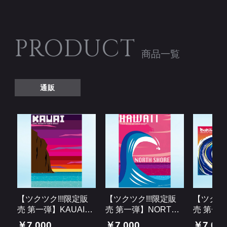
PRODUCT
商品一覧
通販
【ツクツク!!!限定販
【ツクツク!!!限定販
【ツクツク
売 第一弾】KAUAI｜
売 第一弾】NORTH
売 第一弾】
SHINGIIIIIIキャンバス
SHORE｜SHINGIIIIII
peline｜S
￥7,000
￥7,000
￥7,00