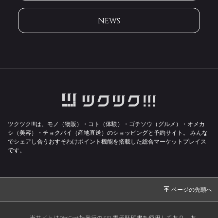
NEWS
ツクツク!!!は、モノ（物販）・コト（体験）・ゴチソウ（グルメ）・オメカ
シ（美容）・チョクバイ（産地直送）のショッピングと予約サイト。
みんな
でシェアし合うおすそわけポイント機能を搭載した総合マーケットプレイス
です。
当サイトはDigiCert社発行のSSL電子証明書を使用しており、お