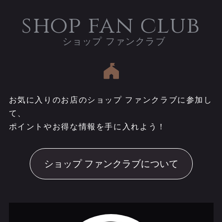
これまで応援してくださった
https://article.yahoo.co.jp/det
shop fan club
すべての皆様に、心より感謝
ail/c7ed47bfbad41bafdecfd0
申し上げます。
548d4107d9dba976fe
引き続き、温かいご支援を賜
りますようお願い申し上げま
す。
詳細はこちらから▼
お気に入りのお店のショップ ファンクラブに参加し
https://home.tsuku2.jp/f/SHIN
て、
GIIIIII_ART/solo_exhibition
ポイントやお得な情報を手に入れよう！
ショップ ファンクラブについて