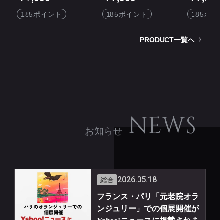
アート
キャンバスアート
ャンバス
185ポイント
185ポイント
185ポ
PRODUCT一覧へ
NEWS
お知らせ
2026.05.18
総合
フランス・パリ「元老院オラ
ンジュリー」での個展開催が