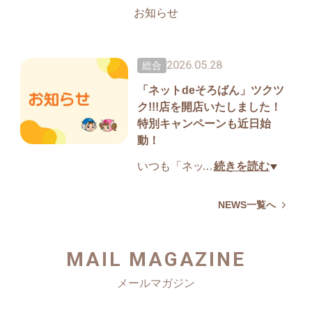
お知らせ
2026.05.28
総合
「ネットdeそろばん」ツクツ
ク!!!店を開店いたしました！
特別キャンペーンも近日始
動！
いつも「ネットdeそろばん」
…
続きを読む
を応援いただき、誠にありが
とうございます。
NEWS一覧へ
皆様により便利にお得にレッ
スンをお楽しみいただけるよ
MAIL MAGAZINE
う、ツクツク!!!にてオープンい
たしました！