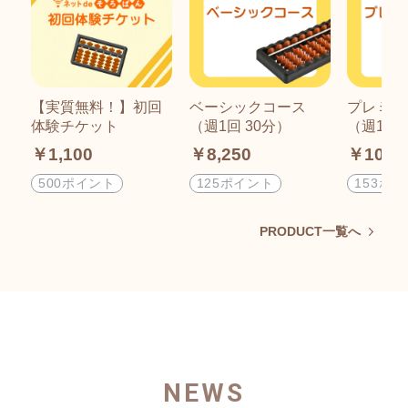
【実質無料！】初回
ベーシックコース
プレミア
体験チケット
（週1回 30分）
（週1回
￥1,100
￥8,250
￥10,2
500ポイント
125ポイント
153ポ
PRODUCT一覧へ
NEWS