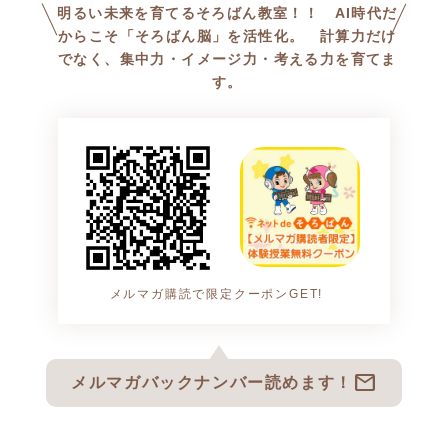
ツクツク!!!店では、毎月のお月
明るい未来を育てるそろばん教室！！ AI時代だ
謝のお支払いがスマートにな
からこそ「そろばん脳」を活性化。 計算力だけ
でなく、集中力・イメージ力・考える力を育てま
るだけでなく、ポイント還元
す。
により皆様の毎日の暮らしを
応援する様々なメリットをお
届けしてまいります。
さらに！今回のオープンを記
念いたしまして、
6~8月まで入会金11,000円を6
0％OFFでお届けいたします！
メルマガ購読で限定クーポンGET!
ネットdeそろばんを、どうぞ
よろしくお願いいたします！
mail
メルマガバックナンバー読めます！