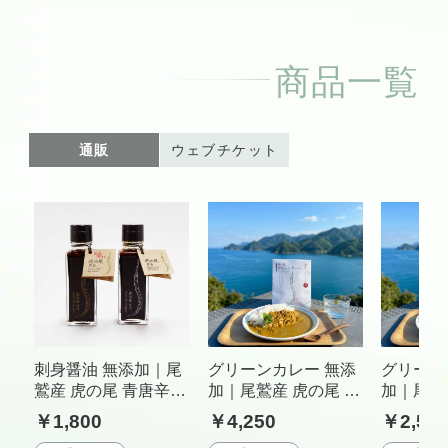
商品一覧
通販
ウェブチケット
刺身醤油 無添加｜尾
グリーンカレー 無添
グリーン
鷲産 虎の尾 青唐辛子
加｜尾鷲産 虎の尾 青
加｜尾鷲
使用 たまり醤油 農園
唐辛子使用 農園直送
唐辛子使
￥1,800
￥4,250
￥2,55
直送 2本セット
本格スパイスカレー
本格スパ