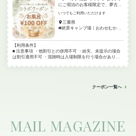
にご宿泊のお客様限定で、夢古道
の湯の入浴料金を100円割引いた
いつでもご利用いただけます
します。 自然の中でキャンプを楽
しんだ後は、海洋深層水の温泉で
三重県
ゆったりとおくつろぎください。
絶景キャンプ場｜おわせむかい
農園キャンプ場ミノレ
■ 割引内容 入浴料金より 100円O
FF ■ ご利用条件 ・キャンプ場ミ
ノレ宿泊者限定 ・チェックイン
【利用条件】
日〜チェックアウト日まで有効 ・
■ 注意事項 ・他割引との併用不可 ・紛失、未提示の場合
お一人様1回限り ・受付にて宿泊
は割引適用不可 ・混雑時は入場制限を行う場合がありま
確認ができる方 ・本Webチケッ
す
ト画面を提示（スクリーンショッ
ト不可） ■ 利用方法 本ページよ
りクーポン取得（無料取得） 夢古
道の湯受付にてチケット画面をご
クーポン一覧へ
提示 スタッフ確認後、割引適用
※紙チケットの発行はありません
※チケットはスタッフ側で「使用
済み」処理を行います
MAIL MAGAZINE