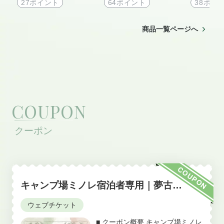
5個セット
個セット
27ポイント
64ポイント
38ポイ
商品一覧ページへ
COUPON
COUPON
キャンプ場ミノレ宿泊者専用｜夢古道
の湯100円OFFウェブチケット
ウェブチケット
■ クーポン概要 キャンプ場ミノレ