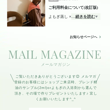
(もちろん何度もいらしてくだ
ご利用料金について(改訂版)
さっても大丈夫です)
よもぎ蒸し × アロマタッチ セ
…
続きを読む
身体には本来、整う力があり
ット
ます。
9000円(900pt)
内側から温め、外側からゆる
お知らせページへ
よもぎ蒸しとアロマタッチで
める
土台(心身)を整え、
MAIL MAGAZINE
当サロンおすすめのトータル
あとはご自身の力を信じる。
ケアです。
目安は 2〜3ヶ月に一度。
よもぎ蒸し単品
季節の変わり目や、少し疲れ
4500円(450pt)
ご覧いただきありがとうございます😊 メルマガ
が溜まった頃にと考えており
登録のお客様にはショップご来店時、ブレンド精
よもぎ蒸し自体は40分になり
油のサンプル(2ml)orよもぎの入浴剤から選んで
ます♪
ます。
頂き、その場で作りプレゼントいたします♪ 宜し
冷えや女性特有のお悩みが気
くお願いいたします^_^
になる方へ。
じんわり温め、巡りをサポー