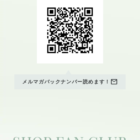
トします。
アロマタッチ単品
5500円(550pt)
背中を中心に、エッセンシャ
ルオイルでやさしく整えるケ
ア。
ストレスや緊張をゆるめたい
方へ。
mail
メルマガバックナンバー読めます！