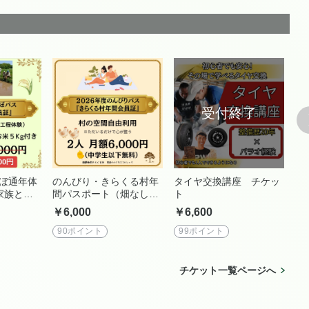
んぼ通年体
のんびり・きらくる村年
タイヤ交換講座 チケッ
タ
家族とで
間パスポート（畑なし）
ト
チ
２人用
￥6,000
￥6,600
￥3
90ポイント
99ポイント
4
チケット一覧ページへ