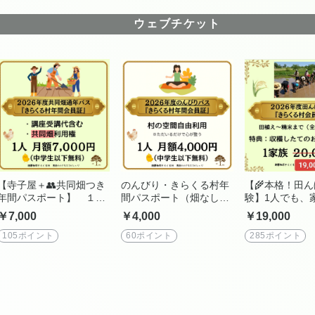
ウェブチケット
【寺子屋＋👥共同畑つき
のんびり・きらくる村年
【🌾本格！田
年間パスポート】 １人
間パスポート（畑なし）
験】1人でも、
用
1人用
も！
￥7,000
￥4,000
￥19,000
105ポイント
60ポイント
285ポイント