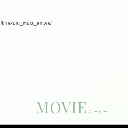
m/kirakuru_mura_eniwa/
MOVIE